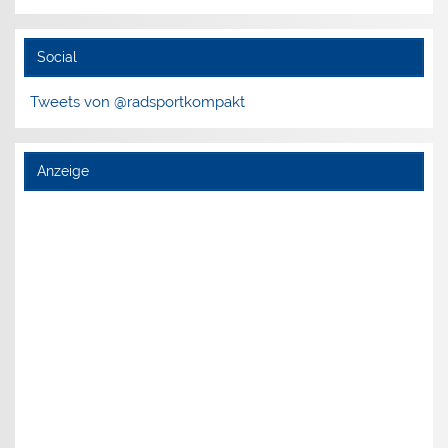
Social
Tweets von @radsportkompakt
Anzeige