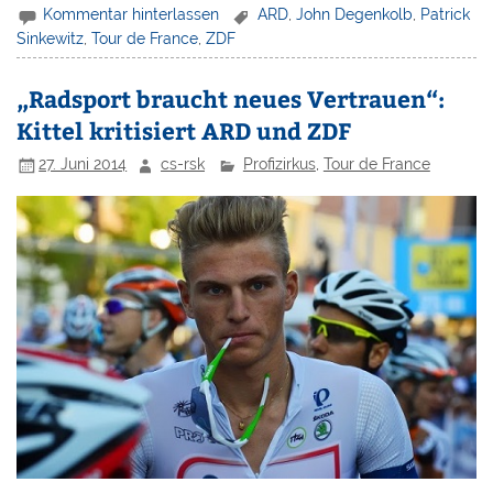
Kommentar hinterlassen
ARD
,
John Degenkolb
,
Patrick
Sinkewitz
,
Tour de France
,
ZDF
„Radsport braucht neues Vertrauen“:
Kittel kritisiert ARD und ZDF
27. Juni 2014
cs-rsk
Profizirkus
,
Tour de France