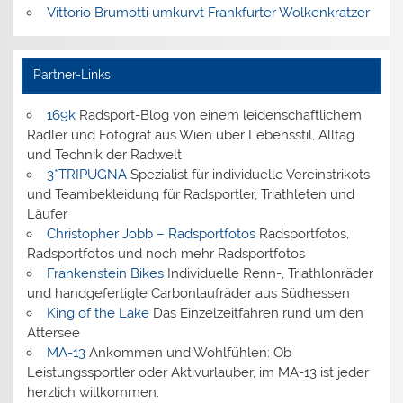
Vittorio Brumotti umkurvt Frankfurter Wolkenkratzer
Partner-Links
169k
Radsport-Blog von einem leidenschaftlichem
Radler und Fotograf aus Wien über Lebensstil, Alltag
und Technik der Radwelt
3*TRIPUGNA
Spezialist für individuelle Vereinstrikots
und Teambekleidung für Radsportler, Triathleten und
Läufer
Christopher Jobb – Radsportfotos
Radsportfotos,
Radsportfotos und noch mehr Radsportfotos
Frankenstein Bikes
Individuelle Renn-, Triathlonräder
und handgefertigte Carbonlaufräder aus Südhessen
King of the Lake
Das Einzelzeitfahren rund um den
Attersee
MA-13
Ankommen und Wohlfühlen: Ob
Leistungssportler oder Aktivurlauber, im MA-13 ist jeder
herzlich willkommen.