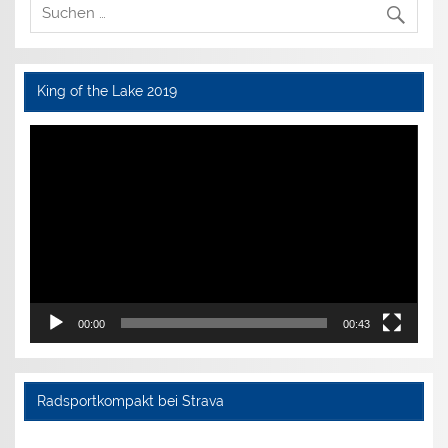
King of the Lake 2019
Video-
Player
00:00
00:43
Radsportkompakt bei Strava