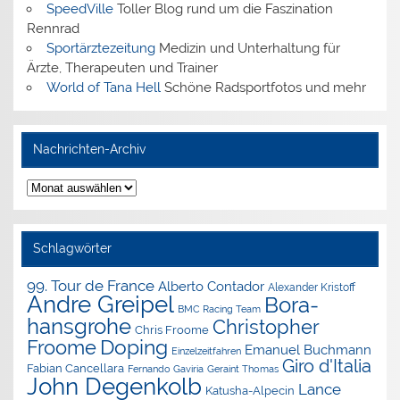
SpeedVille
Toller Blog rund um die Faszination
Rennrad
Sportärztezeitung
Medizin und Unterhaltung für
Ärzte, Therapeuten und Trainer
World of Tana Hell
Schöne Radsportfotos und mehr
Nachrichten-Archiv
Nachrichten-
Archiv
Schlagwörter
99. Tour de France
Alberto Contador
Alexander Kristoff
Andre Greipel
Bora-
BMC Racing Team
hansgrohe
Christopher
Chris Froome
Doping
Froome
Emanuel Buchmann
Einzelzeitfahren
Giro d'Italia
Fabian Cancellara
Geraint Thomas
Fernando Gaviria
John Degenkolb
Lance
Katusha-Alpecin