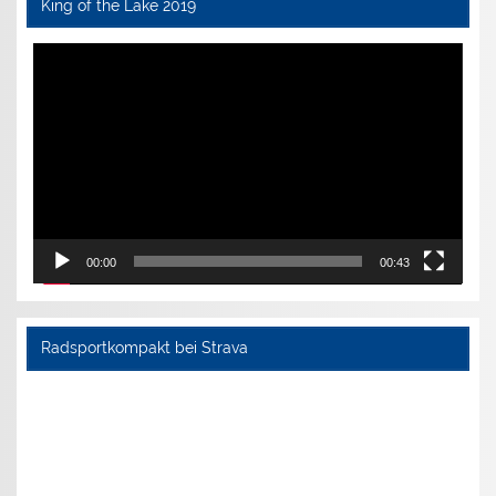
King of the Lake 2019
Video-
Player
00:00
00:43
Radsportkompakt bei Strava