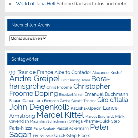
World of Tana Hell
Schöne Radsportfotos und mehr
Nachrichten-Archiv
Nachrichten-
Archiv
Schlagwörter
99. Tour de France
Alberto Contador
Alexander Kristoff
Andre Greipel
Bora-
BMC Racing Team
hansgrohe
Christopher
Chris Froome
Doping
Froome
Emanuel Buchmann
Einzelzeitfahren
Giro d'Italia
Fabian Cancellara
Geraint Thomas
Fernando Gaviria
John Degenkolb
Lance
Katusha-Alpecin
Marcel Kittel
Armstrong
Mark
Marcus Burghardt
Cavendish
Omega Pharma-Quick Step
Maximilian Schachmann
Peter
Paris-Nizza
Pascal Ackermann
Paris-Roubaix
Sagan
Quick-Step Floors
Phil Bauhaus