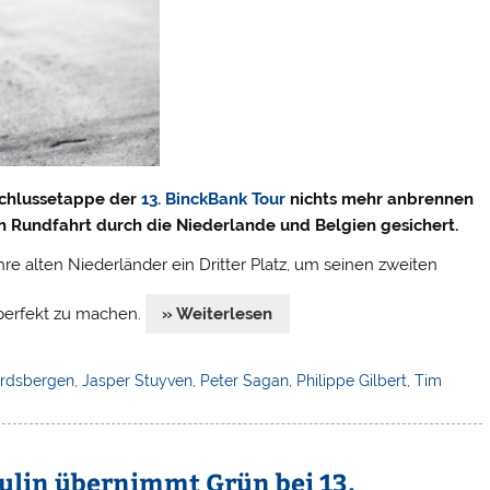
Schlussetappe der
13. BinckBank Tour
nichts mehr anbrennen
n Rundfahrt durch die Niederlande und Belgien gesichert.
re alten Niederländer ein Dritter Platz, um seinen zweiten
 perfekt zu machen.
» Weiterlesen
rdsbergen
,
Jasper Stuyven
,
Peter Sagan
,
Philippe Gilbert
,
Tim
ulin übernimmt Grün bei 13.