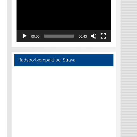
00:00
00:43
Radsportkompakt bei Strava