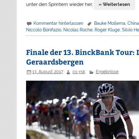
unter den Sprintern wieder her.
» Weiterlesen
Kommentar hinterlassen
Bauke Mollema
,
China
Niccolo Bonifazio
,
Nicolas Roche
,
Roger Kluge
,
Silvio H
Finale der 13. BinckBank Tour:
Geraardsbergen
13. August 2017
cs-rsk
Ergebnisse