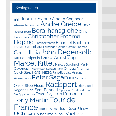
Schlagwörter
99. Tour de France
Alberto Contador
Andre Greipel
Alexander Kristoff
BMC
Bora-hansgrohe
Chris
Racing Team
Christopher Froome
Froome
Doping
Emanuel Buchmann
Einzelzeitfahren
Fabian Cancellara
Geraint Thomas
Fernando Gaviria
John Degenkolb
Giro d'Italia
Lance Armstrong
Katusha-Alpecin
Marcel Kittel
Mark
Marcus Burghardt
Cavendish
Omega Pharma-
Maximilian Schachmann
Paris-Nizza
Quick Step
Pascal
Paris-Roubaix
Peter Sagan
Ackermann
Phil Bauhaus
Radsport
Quick-Step Floors
Rick Zabel
Sam Bennett
Roger Kluge
Spanien-Rundfahrt
Team
Tom Dumoulin
Team Sky
NetApp-Endura
Tour de
Tony Martin
France
Tour Down Under
Tour de Suisse
UCI
Vuelta a
Vincenzo Nibali
USADA