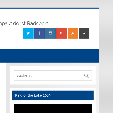
mpakt.de ist Radsport
King of the Lake 2019
Video-
Player