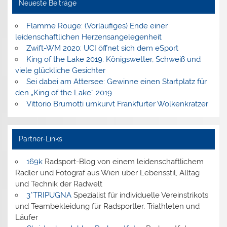
Neueste Beiträge
Flamme Rouge: (Vorläufiges) Ende einer
leidenschaftlichen Herzensangelegenheit
Zwift-WM 2020: UCI öffnet sich dem eSport
King of the Lake 2019: Königswetter, Schweiß und
viele glückliche Gesichter
Sei dabei am Attersee: Gewinne einen Startplatz für
den „King of the Lake“ 2019
Vittorio Brumotti umkurvt Frankfurter Wolkenkratzer
Partner-Links
169k
Radsport-Blog von einem leidenschaftlichem
Radler und Fotograf aus Wien über Lebensstil, Alltag
und Technik der Radwelt
3*TRIPUGNA
Spezialist für individuelle Vereinstrikots
und Teambekleidung für Radsportler, Triathleten und
Läufer