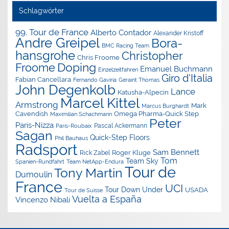
Schlagwörter
99. Tour de France
Alberto Contador
Alexander Kristoff
Andre Greipel
Bora-
BMC Racing Team
hansgrohe
Christopher
Chris Froome
Doping
Froome
Emanuel Buchmann
Einzelzeitfahren
Giro d'Italia
Fabian Cancellara
Geraint Thomas
Fernando Gaviria
John Degenkolb
Lance
Katusha-Alpecin
Marcel Kittel
Armstrong
Mark
Marcus Burghardt
Cavendish
Omega Pharma-Quick Step
Maximilian Schachmann
Peter
Paris-Nizza
Pascal Ackermann
Paris-Roubaix
Sagan
Quick-Step Floors
Phil Bauhaus
Radsport
Sam Bennett
Roger Kluge
Rick Zabel
Tom
Team Sky
Spanien-Rundfahrt
Team NetApp-Endura
Tour de
Tony Martin
Dumoulin
France
UCI
Tour Down Under
USADA
Tour de Suisse
Vuelta a España
Vincenzo Nibali