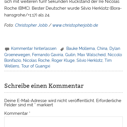
sich mit weiteren fünf Sekunden Rückstand der Ire Nicolas
Roche (BMC). Bester Deutscher wurde Silvio Herklotz (Bora-
hansgrohe/+1:17) als 24.
Foto:
Christopher Jobb
/
www.christopherjobb.de
Kommentar hinterlassen
Bauke Mollema
,
China
,
Dylan
Groenewegen
,
Fernando Gaviria
,
Guilin
,
Max Walscheid
,
Niccolo
Bonifazio
,
Nicolas Roche
,
Roger Kluge
,
Silvio Herklotz
,
Tim
Wellens
,
Tour of Guangxi
Schreibe einen Kommentar
Deine E-Mail-Adresse wird nicht veröffentlicht.
Erforderliche
Felder sind mit
*
markiert
Kommentar
*