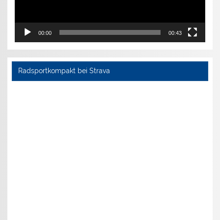
00:00
00:43
Radsportkompakt bei Strava