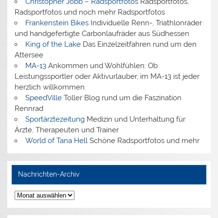
Christopher Jobb – Radsportfotos
Radsportfotos,
Radsportfotos und noch mehr Radsportfotos
Frankenstein Bikes
Individuelle Renn-, Triathlonräder
und handgefertigte Carbonlaufräder aus Südhessen
King of the Lake
Das Einzelzeitfahren rund um den
Attersee
MA-13
Ankommen und Wohlfühlen: Ob
Leistungssportler oder Aktivurlauber, im MA-13 ist jeder
herzlich willkommen.
SpeedVille
Toller Blog rund um die Faszination
Rennrad
Sportärztezeitung
Medizin und Unterhaltung für
Ärzte, Therapeuten und Trainer
World of Tana Hell
Schöne Radsportfotos und mehr
Nachrichten-Archiv
Nachrichten-
Archiv