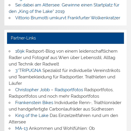
Sei dabei am Attersee: Gewinne einen Startplatz für
den „King of the Lake“ 2019
Vittorio Brumotti umkurvt Frankfurter Wolkenkratzer
Partner-Links
169k
Radsport-Blog von einem leidenschaftlichem
Radler und Fotograf aus Wien über Lebensstil, Alltag
und Technik der Radwelt
3*TRIPUGNA
Spezialist für individuelle Vereinstrikots
und Teambekleidung für Radsportler, Triathleten und
Läufer
Christopher Jobb – Radsportfotos
Radsportfotos,
Radsportfotos und noch mehr Radsportfotos
Frankenstein Bikes
Individuelle Renn-, Triathlonräder
und handgefertigte Carbonlaufräder aus Südhessen
King of the Lake
Das Einzelzeitfahren rund um den
Attersee
MA-13
Ankommen und Wohlfühlen: Ob