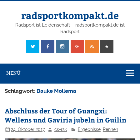
radsportkompakt.de
Radsport ist Leidenschaft – radsportkompakt.de ist
Radsport
MENÜ
Schlagwort:
Bauke Mollema
Abschluss der Tour of Guangxi:
Wellens und Gaviria jubeln in Guilin
24. Oktober 2017
cs-rsk
Ergebnisse
,
Rennen