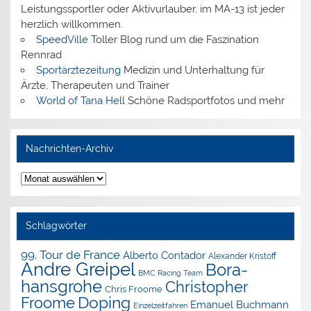
Leistungssportler oder Aktivurlauber, im MA-13 ist jeder
herzlich willkommen.
SpeedVille
Toller Blog rund um die Faszination
Rennrad
Sportärztezeitung
Medizin und Unterhaltung für
Ärzte, Therapeuten und Trainer
World of Tana Hell
Schöne Radsportfotos und mehr
Nachrichten-Archiv
Nachrichten-
Archiv
Schlagwörter
99. Tour de France
Alberto Contador
Alexander Kristoff
Andre Greipel
Bora-
BMC Racing Team
hansgrohe
Christopher
Chris Froome
Doping
Froome
Emanuel Buchmann
Einzelzeitfahren