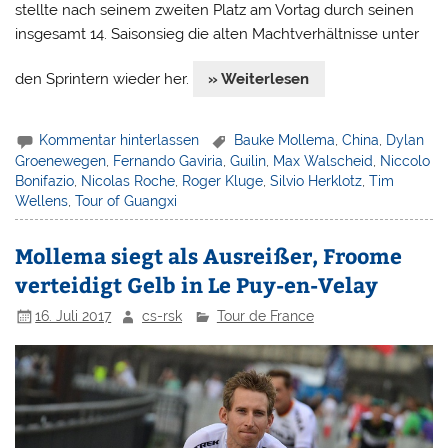
stellte nach seinem zweiten Platz am Vortag durch seinen
insgesamt 14. Saisonsieg die alten Machtverhältnisse unter
den Sprintern wieder her.
» Weiterlesen
Kommentar hinterlassen
Bauke Mollema
,
China
,
Dylan
Groenewegen
,
Fernando Gaviria
,
Guilin
,
Max Walscheid
,
Niccolo
Bonifazio
,
Nicolas Roche
,
Roger Kluge
,
Silvio Herklotz
,
Tim
Wellens
,
Tour of Guangxi
Mollema siegt als Ausreißer, Froome
verteidigt Gelb in Le Puy-en-Velay
16. Juli 2017
cs-rsk
Tour de France