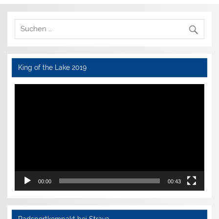
King of the Lake 2019
Video-
Player
00:00
00:43