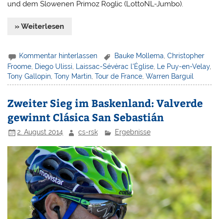
und dem Slowenen Primoz Roglic (LottoNL-Jumbo).
» Weiterlesen
Kommentar hinterlassen
Bauke Mollema
,
Christopher
Froome
,
Diego Ulissi
,
Laissac-Sévérac l'Église
,
Le Puy-en-Velay
,
Tony Gallopin
,
Tony Martin
,
Tour de France
,
Warren Barguil
Zweiter Sieg im Baskenland: Valverde
gewinnt Clásica San Sebastián
2. August 2014
cs-rsk
Ergebnisse