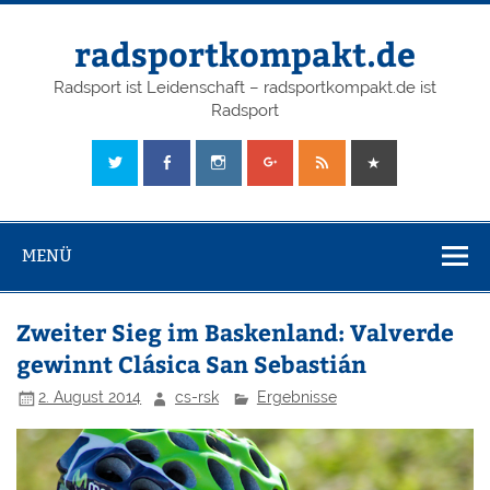
radsportkompakt.de
Radsport ist Leidenschaft – radsportkompakt.de ist
Radsport
MENÜ
Zweiter Sieg im Baskenland: Valverde
gewinnt Clásica San Sebastián
2. August 2014
cs-rsk
Ergebnisse