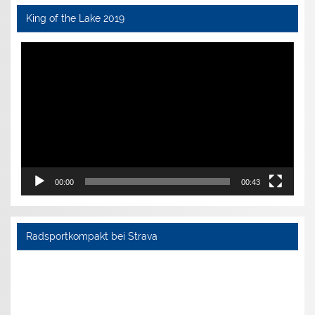
King of the Lake 2019
Video-
Player
00:00
00:43
Radsportkompakt bei Strava