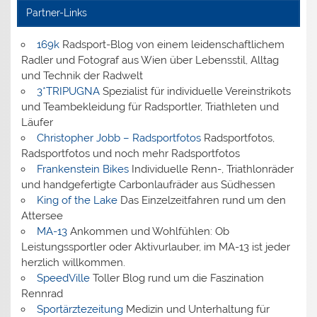
Partner-Links
169k
Radsport-Blog von einem leidenschaftlichem
Radler und Fotograf aus Wien über Lebensstil, Alltag
und Technik der Radwelt
3*TRIPUGNA
Spezialist für individuelle Vereinstrikots
und Teambekleidung für Radsportler, Triathleten und
Läufer
Christopher Jobb – Radsportfotos
Radsportfotos,
Radsportfotos und noch mehr Radsportfotos
Frankenstein Bikes
Individuelle Renn-, Triathlonräder
und handgefertigte Carbonlaufräder aus Südhessen
King of the Lake
Das Einzelzeitfahren rund um den
Attersee
MA-13
Ankommen und Wohlfühlen: Ob
Leistungssportler oder Aktivurlauber, im MA-13 ist jeder
herzlich willkommen.
SpeedVille
Toller Blog rund um die Faszination
Rennrad
Sportärztezeitung
Medizin und Unterhaltung für