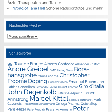
Ärzte, Therapeuten und Trainer
World of Tana Hell
Schöne Radsportfotos und mehr
Nachrichten-Archiv
Nachrichten-
Archiv
Schlagwörter
99. Tour de France
Alberto Contador
Alexander Kristoff
Andre Greipel
Bora-
BMC Racing Team
hansgrohe
Christopher
Chris Froome
Doping
Froome
Emanuel Buchmann
Einzelzeitfahren
Giro d'Italia
Fabian Cancellara
Geraint Thomas
Fernando Gaviria
John Degenkolb
Lance
Katusha-Alpecin
Marcel Kittel
Armstrong
Mark
Marcus Burghardt
Cavendish
Omega Pharma-Quick Step
Maximilian Schachmann
Peter
Paris-Nizza
Pascal Ackermann
Paris-Roubaix