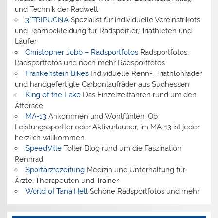
und Technik der Radwelt
3*TRIPUGNA
Spezialist für individuelle Vereinstrikots
und Teambekleidung für Radsportler, Triathleten und
Läufer
Christopher Jobb – Radsportfotos
Radsportfotos,
Radsportfotos und noch mehr Radsportfotos
Frankenstein Bikes
Individuelle Renn-, Triathlonräder
und handgefertigte Carbonlaufräder aus Südhessen
King of the Lake
Das Einzelzeitfahren rund um den
Attersee
MA-13
Ankommen und Wohlfühlen: Ob
Leistungssportler oder Aktivurlauber, im MA-13 ist jeder
herzlich willkommen.
SpeedVille
Toller Blog rund um die Faszination
Rennrad
Sportärztezeitung
Medizin und Unterhaltung für
Ärzte, Therapeuten und Trainer
World of Tana Hell
Schöne Radsportfotos und mehr