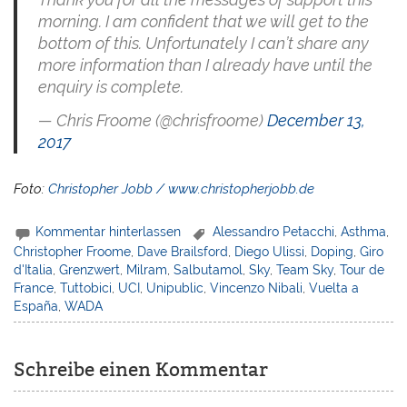
morning. I am confident that we will get to the
bottom of this. Unfortunately I can’t share any
more information than I already have until the
enquiry is complete.
— Chris Froome (@chrisfroome)
December 13,
2017
Foto:
Christopher Jobb / www.christopherjobb.de
Kommentar hinterlassen
Alessandro Petacchi
,
Asthma
,
Christopher Froome
,
Dave Brailsford
,
Diego Ulissi
,
Doping
,
Giro
d'Italia
,
Grenzwert
,
Milram
,
Salbutamol
,
Sky
,
Team Sky
,
Tour de
France
,
Tuttobici
,
UCI
,
Unipublic
,
Vincenzo Nibali
,
Vuelta a
España
,
WADA
Schreibe einen Kommentar