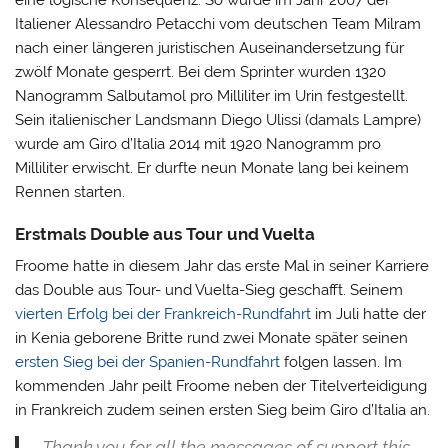
Italiener Alessandro Petacchi vom deutschen Team Milram
nach einer längeren juristischen Auseinandersetzung für
zwölf Monate gesperrt. Bei dem Sprinter wurden 1320
Nanogramm Salbutamol pro Milliliter im Urin festgestellt.
Sein italienischer Landsmann Diego Ulissi (damals Lampre)
wurde am Giro d’Italia 2014 mit 1920 Nanogramm pro
Milliliter erwischt. Er durfte neun Monate lang bei keinem
Rennen starten.
Erstmals Double aus Tour und Vuelta
Froome hatte in diesem Jahr das erste Mal in seiner Karriere
das Double aus Tour- und Vuelta-Sieg geschafft. Seinem
vierten Erfolg bei der Frankreich-Rundfahrt
im Juli hatte der
in Kenia geborene Britte rund zwei Monate später seinen
ersten Sieg bei der Spanien-Rundfahrt
folgen lassen. Im
kommenden Jahr peilt Froome neben der Titelverteidigung
in Frankreich zudem seinen ersten Sieg beim Giro d’Italia an.
Thank you for all the messages of support this