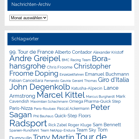
Nachrichten-Archiv
Nachrichten-
Archiv
Schlagwörter
99. Tour de France
Alberto Contador
Alexander Kristoff
Andre Greipel
Bora-
BMC Racing Team
hansgrohe
Christopher
Chris Froome
Doping
Froome
Emanuel Buchmann
Einzelzeitfahren
Giro d'Italia
Fabian Cancellara
Geraint Thomas
Fernando Gaviria
John Degenkolb
Lance
Katusha-Alpecin
Marcel Kittel
Armstrong
Mark
Marcus Burghardt
Cavendish
Omega Pharma-Quick Step
Maximilian Schachmann
Peter
Paris-Nizza
Pascal Ackermann
Paris-Roubaix
Sagan
Quick-Step Floors
Phil Bauhaus
Radsport
Sam Bennett
Roger Kluge
Rick Zabel
Tom
Team Sky
Spanien-Rundfahrt
Team NetApp-Endura
Tour de
Tony Martin
Dumoulin