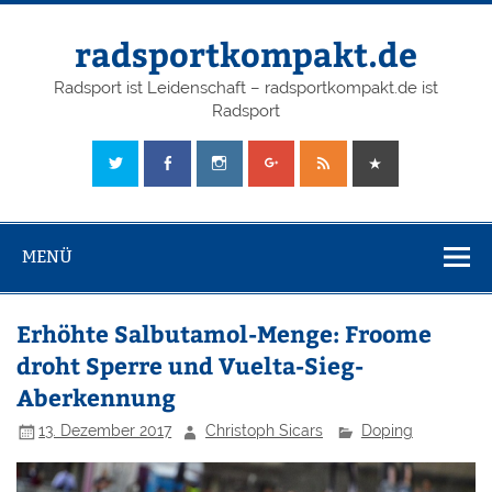
radsportkompakt.de
Radsport ist Leidenschaft – radsportkompakt.de ist
Radsport
MENÜ
Erhöhte Salbutamol-Menge: Froome
droht Sperre und Vuelta-Sieg-
Aberkennung
13. Dezember 2017
Christoph Sicars
Doping