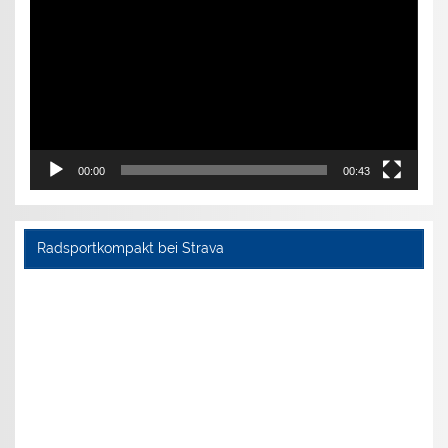
00:00
00:43
Radsportkompakt bei Strava