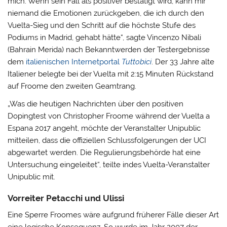
mich. Wenn sein Fall als positiver bestätigt wird, kann mir
niemand die Emotionen zurückgeben, die ich durch den
Vuelta-Sieg und den Schritt auf die höchste Stufe des
Podiums in Madrid, gehabt hätte“, sagte Vincenzo Nibali
(Bahrain Merida) nach Bekanntwerden der Testergebnisse
dem
italienischen Internetportal
Tuttobici
. Der 33 Jahre alte
Italiener belegte bei der Vuelta mit 2:15 Minuten Rückstand
auf Froome den zweiten Geamtrang.
„Was die heutigen Nachrichten über den positiven
Dopingtest von Christopher Froome während der Vuelta a
Espana 2017 angeht, möchte der Veranstalter Unipublic
mitteilen, dass die offiziellen Schlussfolgerungen der UCI
abgewartet werden. Die Regulierungsbehörde hat eine
Untersuchung eingeleitet“, teilte indes Vuelta-Veranstalter
Unipublic mit.
Vorreiter Petacchi und Ulissi
Eine Sperre Froomes wäre aufgrund früherer Fälle dieser Art
eine logische Konsequenz. So wurde im Jahr 2007 der