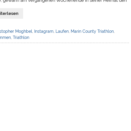
e, gewann am vergangenen Wochenende in seiner Heimat den
iterlesen
istopher Moghbel
,
Instagram
,
Laufen
,
Marin County Triathlon
,
immen
,
Triathlon