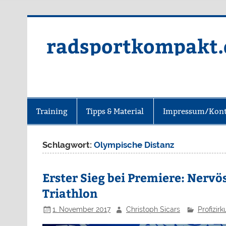
radsportkompakt.
Training
Tipps & Material
Impressum/Kont
Schlagwort:
Olympische Distanz
Erster Sieg bei Premiere: Nerv
Triathlon
1. November 2017
Christoph Sicars
Profizirk