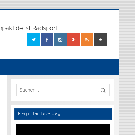
mpakt.de ist Radsport
King of the Lake 2019
Video-
Player