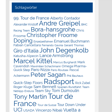
Schlagwörter
99. Tour de France
Alberto Contador
Andre Greipel
Alexander Kristoff
BMC
Bora-hansgrohe
Chris
Racing Team
Christopher Froome
Froome
Doping
Emanuel Buchmann
Einzelzeitfahren
Fabian Cancellara
Geraint Thomas
Fernando Gaviria
John Degenkolb
Giro d'Italia
Lance Armstrong
Katusha-Alpecin
Marcel Kittel
Mark
Marcus Burghardt
Cavendish
Omega Pharma-
Maximilian Schachmann
Paris-Nizza
Quick Step
Pascal
Paris-Roubaix
Peter Sagan
Ackermann
Phil Bauhaus
Radsport
Quick-Step Floors
Rick Zabel
Sam Bennett
Roger Kluge
Spanien-Rundfahrt
Team
Tom Dumoulin
Team Sky
NetApp-Endura
Tour de
Tony Martin
France
Tour Down Under
Tour de Suisse
UCI
Vuelta a
Vincenzo Nibali
USADA