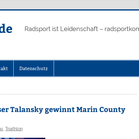
de
Radsport ist Leidenschaft – radsportko
akt
Datenschutz
öser Talansky gewinnt Marin County
us
,
Triathlon