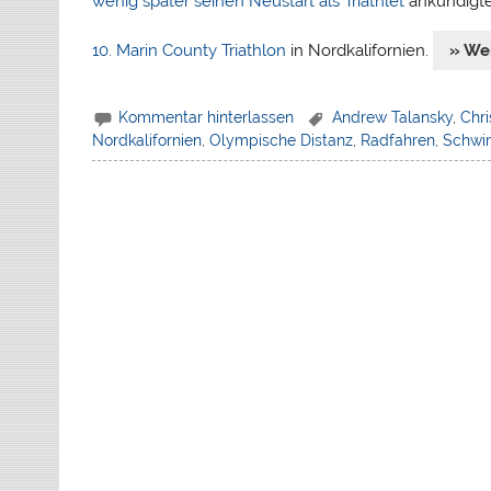
wenig später seinen Neustart als Triathlet
ankündigt
10. Marin County Triathlon
in Nordkalifornien.
» We
Kommentar hinterlassen
Andrew Talansky
,
Chr
Nordkalifornien
,
Olympische Distanz
,
Radfahren
,
Schw