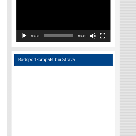
00:00
00:43
Radsportkompakt bei Strava