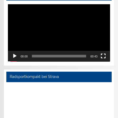
Video-
Player
00:00
00:43
Radsportkompakt bei Strava