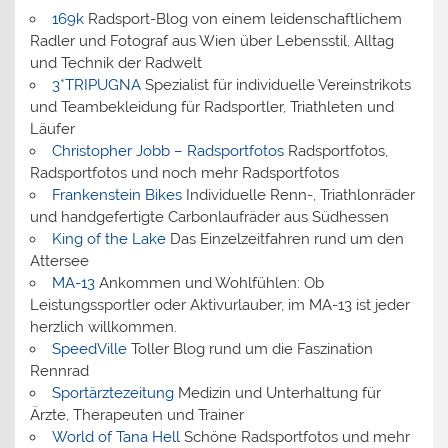
169k
Radsport-Blog von einem leidenschaftlichem
Radler und Fotograf aus Wien über Lebensstil, Alltag
und Technik der Radwelt
3*TRIPUGNA
Spezialist für individuelle Vereinstrikots
und Teambekleidung für Radsportler, Triathleten und
Läufer
Christopher Jobb – Radsportfotos
Radsportfotos,
Radsportfotos und noch mehr Radsportfotos
Frankenstein Bikes
Individuelle Renn-, Triathlonräder
und handgefertigte Carbonlaufräder aus Südhessen
King of the Lake
Das Einzelzeitfahren rund um den
Attersee
MA-13
Ankommen und Wohlfühlen: Ob
Leistungssportler oder Aktivurlauber, im MA-13 ist jeder
herzlich willkommen.
SpeedVille
Toller Blog rund um die Faszination
Rennrad
Sportärztezeitung
Medizin und Unterhaltung für
Ärzte, Therapeuten und Trainer
World of Tana Hell
Schöne Radsportfotos und mehr