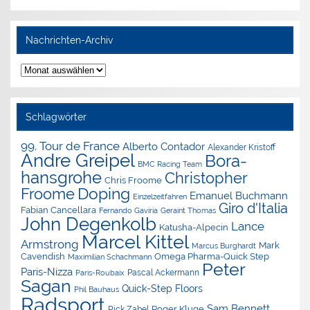
Nachrichten-Archiv
Nachrichten-
Archiv
Schlagwörter
99. Tour de France
Alberto Contador
Alexander Kristoff
Andre Greipel
Bora-
BMC Racing Team
hansgrohe
Christopher
Chris Froome
Doping
Froome
Emanuel Buchmann
Einzelzeitfahren
Giro d'Italia
Fabian Cancellara
Geraint Thomas
Fernando Gaviria
John Degenkolb
Lance
Katusha-Alpecin
Marcel Kittel
Armstrong
Mark
Marcus Burghardt
Cavendish
Omega Pharma-Quick Step
Maximilian Schachmann
Peter
Paris-Nizza
Pascal Ackermann
Paris-Roubaix
Sagan
Quick-Step Floors
Phil Bauhaus
Radsport
Sam Bennett
Roger Kluge
Rick Zabel