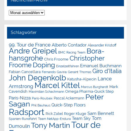
Nachrichten-Archiv
Nachrichten-
Archiv
Schlagwörter
99. Tour de France
Alberto Contador
Alexander Kristoff
Andre Greipel
Bora-
BMC Racing Team
hansgrohe
Christopher
Chris Froome
Doping
Froome
Emanuel Buchmann
Einzelzeitfahren
Giro d'Italia
Fabian Cancellara
Geraint Thomas
Fernando Gaviria
John Degenkolb
Lance
Katusha-Alpecin
Marcel Kittel
Armstrong
Mark
Marcus Burghardt
Cavendish
Omega Pharma-Quick Step
Maximilian Schachmann
Peter
Paris-Nizza
Pascal Ackermann
Paris-Roubaix
Sagan
Quick-Step Floors
Phil Bauhaus
Radsport
Sam Bennett
Roger Kluge
Rick Zabel
Tom
Team Sky
Spanien-Rundfahrt
Team NetApp-Endura
Tour de
Tony Martin
Dumoulin