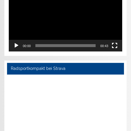
00:00
00:43
Radsportkompakt bei Strava