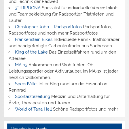
und Technik der Radwelt
3*TRIPUGNA
Spezialist für individuelle Vereinstrikots
und Teambekleidung für Radsportler, Triathleten und
Läufer
Christopher Jobb – Radsportfotos
Radsportfotos,
Radsportfotos und noch mehr Radsportfotos
Frankenstein Bikes
Individuelle Renn-, Triathlonräder
und handgefertigte Carbonlaufräder aus Südhessen
King of the Lake
Das Einzelzeitfahren rund um den
Attersee
MA-13
Ankommen und Wohlfühlen: Ob
Leistungssportler oder Aktivurlauber, im MA-13 ist jeder
herzlich willkommen.
SpeedVille
Toller Blog rund um die Faszination
Rennrad
Sportärztezeitung
Medizin und Unterhaltung für
Ärzte, Therapeuten und Trainer
World of Tana Hell
Schöne Radsportfotos und mehr