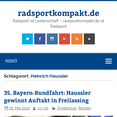
radsportkompakt.de
Radsport ist Leidenschaft – radsportkompakt.de ist
Radsport
MENÜ
Schlagwort:
Heinrich Haussler
35. Bayern-Rundfahrt: Haussler
gewinnt Auftakt in Freilassing
28. Mai 2014
cs-rsk
Ergebnisse
,
Rennen