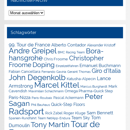
Nachrichten-Archiv
Nachrichten-
Archiv
Schlagwörter
99. Tour de France
Alberto Contador
Alexander Kristoff
Andre Greipel
Bora-
BMC Racing Team
hansgrohe
Christopher
Chris Froome
Doping
Froome
Emanuel Buchmann
Einzelzeitfahren
Giro d'Italia
Fabian Cancellara
Geraint Thomas
Fernando Gaviria
John Degenkolb
Lance
Katusha-Alpecin
Marcel Kittel
Armstrong
Mark
Marcus Burghardt
Cavendish
Omega Pharma-Quick Step
Maximilian Schachmann
Peter
Paris-Nizza
Pascal Ackermann
Paris-Roubaix
Sagan
Quick-Step Floors
Phil Bauhaus
Radsport
Sam Bennett
Roger Kluge
Rick Zabel
Tom
Team Sky
Spanien-Rundfahrt
Team NetApp-Endura
Tour de
Tony Martin
Dumoulin