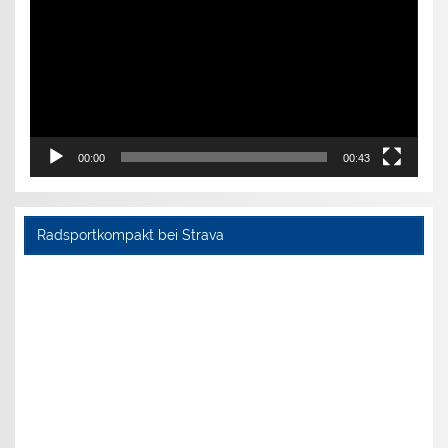
00:00
00:43
Radsportkompakt bei Strava