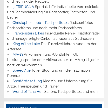
und Technik der Radwelt
3*TRIPUGNA
Spezialist für individuelle Vereinstrikots
und Teambekleidung für Radsportler, Triathleten und
Läufer
Christopher Jobb – Radsportfotos
Radsportfotos,
Radsportfotos und noch mehr Radsportfotos
Frankenstein Bikes
Individuelle Renn-, Triathlonräder
und handgefertigte Carbonlaufräder aus Südhessen
King of the Lake
Das Einzelzeitfahren rund um den
Attersee
MA-13
Ankommen und Wohlfühlen: Ob
Leistungssportler oder Aktivurlauber, im MA-13 ist jeder
herzlich willkommen.
SpeedVille
Toller Blog rund um die Faszination
Rennrad
Sportärztezeitung
Medizin und Unterhaltung für
Ärzte, Therapeuten und Trainer
World of Tana Hell
Schöne Radsportfotos und mehr