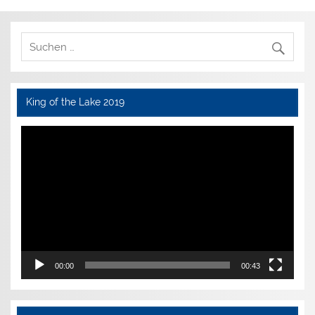
King of the Lake 2019
Video-
Player
00:00
00:43