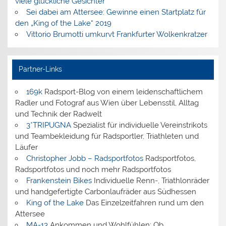
viele glückliche Gesichter
Sei dabei am Attersee: Gewinne einen Startplatz für
den „King of the Lake“ 2019
Vittorio Brumotti umkurvt Frankfurter Wolkenkratzer
Partner-Links
169k
Radsport-Blog von einem leidenschaftlichem
Radler und Fotograf aus Wien über Lebensstil, Alltag
und Technik der Radwelt
3*TRIPUGNA
Spezialist für individuelle Vereinstrikots
und Teambekleidung für Radsportler, Triathleten und
Läufer
Christopher Jobb – Radsportfotos
Radsportfotos,
Radsportfotos und noch mehr Radsportfotos
Frankenstein Bikes
Individuelle Renn-, Triathlonräder
und handgefertigte Carbonlaufräder aus Südhessen
King of the Lake
Das Einzelzeitfahren rund um den
Attersee
MA-13
Ankommen und Wohlfühlen: Ob