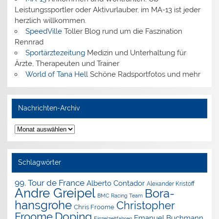
Leistungssportler oder Aktivurlauber, im MA-13 ist jeder
herzlich willkommen.
SpeedVille
Toller Blog rund um die Faszination
Rennrad
Sportärztezeitung
Medizin und Unterhaltung für
Ärzte, Therapeuten und Trainer
World of Tana Hell
Schöne Radsportfotos und mehr
Nachrichten-Archiv
Nachrichten-
Archiv
Schlagwörter
99. Tour de France
Alberto Contador
Alexander Kristoff
Andre Greipel
Bora-
BMC Racing Team
hansgrohe
Christopher
Chris Froome
Doping
Froome
Emanuel Buchmann
Einzelzeitfahren