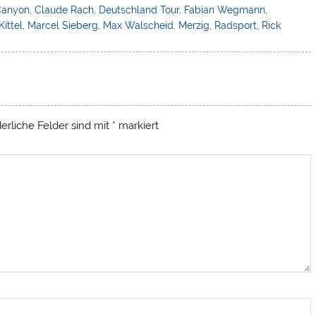
Canyon
,
Claude Rach
,
Deutschland Tour
,
Fabian Wegmann
,
Kittel
,
Marcel Sieberg
,
Max Walscheid
,
Merzig
,
Radsport
,
Rick
derliche Felder sind mit
*
markiert