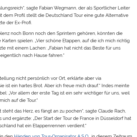
ungsreich“, sagte Fabian Wegmann, der als Sportlicher Leiter
 dem Profil stellt die Deutschland Tour eine gute Alternative
te der Ex-Profi.
oblenz noch Bonn noch den Sprintern gehören, könnten die
 Karten spielen. „Vier schöne Etappen, auf die ich mich richtig
zte mit einem Lachen: „Fabian hat nicht das Beste für uns
eigentlich nach Hause fahren.“
ellung nicht persönlich vor Ort, erklärte aber via
 ist ein hartes Brot. Aber ich freue mich drauf.“ Indes meinte
: „Vor allem der erste Tag ist ein sehr wichtiger für uns, weil
mich auf die Tour.“
 steht das Herz, es fängt an zu pochen“, sagte Claude Rach,
nd ergänzte: „Der Start der Tour de France in Düsseldorf hat
tschland hat ein Etappenrennen verdient.“
 in den
Händen von Tour-Organisator A.S.O.
, in diesem Zeitraum