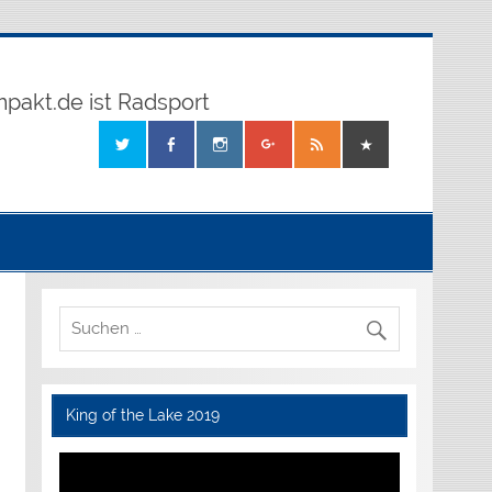
mpakt.de ist Radsport
King of the Lake 2019
Video-
Player