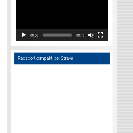
00:00
00:43
Radsportkompakt bei Strava