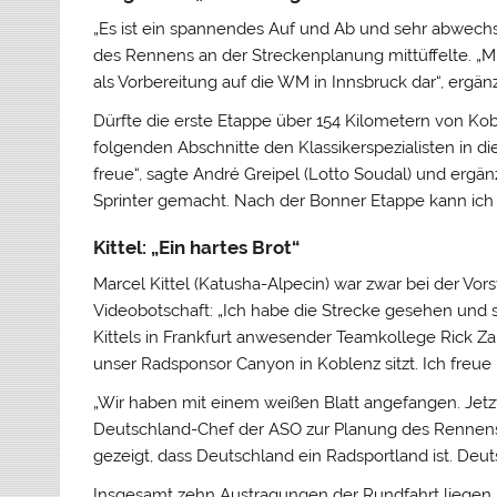
„Es ist ein spannendes Auf und Ab und sehr abwechsl
des Rennens an der Streckenplanung mittüffelte. „Mit
als Vorbereitung auf die WM in Innsbruck dar“, ergänz
Dürfte die erste Etappe über 154 Kilometern von K
folgenden Abschnitte den Klassikerspezialisten in die
freue“, sagte André Greipel (Lotto Soudal) und ergän
Sprinter gemacht. Nach der Bonner Etappe kann ich 
Kittel: „Ein hartes Brot“
Marcel Kittel (Katusha-Alpecin) war zwar bei der Vorst
Videobotschaft: „Ich habe die Strecke gesehen und sie
Kittels in Frankfurt anwesender Teamkollege Rick Zabel
unser Radsponsor Canyon in Koblenz sitzt. Ich freue 
„Wir haben mit einem weißen Blatt angefangen. Jetzt
Deutschland-Chef der ASO zur Planung des Rennens u
gezeigt, dass Deutschland ein Radsportland ist. Deu
Insgesamt zehn Austragungen der Rundfahrt liegen