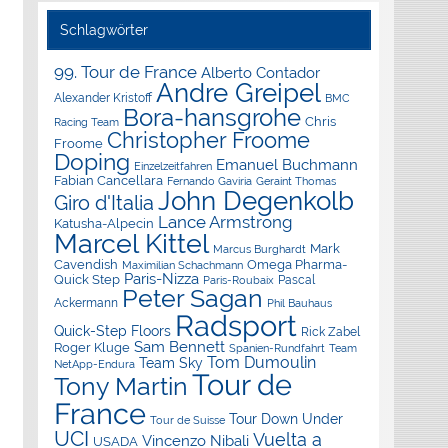
Schlagwörter
99. Tour de France
Alberto Contador
Andre Greipel
Alexander Kristoff
BMC
Bora-hansgrohe
Chris
Racing Team
Christopher Froome
Froome
Doping
Emanuel Buchmann
Einzelzeitfahren
Fabian Cancellara
Geraint Thomas
Fernando Gaviria
John Degenkolb
Giro d'Italia
Lance Armstrong
Katusha-Alpecin
Marcel Kittel
Mark
Marcus Burghardt
Cavendish
Omega Pharma-
Maximilian Schachmann
Paris-Nizza
Quick Step
Pascal
Paris-Roubaix
Peter Sagan
Ackermann
Phil Bauhaus
Radsport
Quick-Step Floors
Rick Zabel
Sam Bennett
Roger Kluge
Spanien-Rundfahrt
Team
Tom Dumoulin
Team Sky
NetApp-Endura
Tour de
Tony Martin
France
Tour Down Under
Tour de Suisse
UCI
Vuelta a
Vincenzo Nibali
USADA