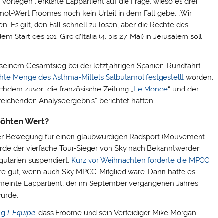
rlegen“, erklärte Lappartient auf die Frage, wieso es drei
l-Wert Froomes noch kein Urteil in dem Fall gebe. „Wir
 Es gilt, den Fall schnell zu lösen, aber die Rechte des
 Start des 101. Giro d’Italia (4. bis 27. Mai) in Jerusalem soll
 seinem Gesamtsieg bei der letztjährigen Spanien-Rundfahrt
hte Menge des Asthma-Mittels Salbutamol festgestellt
worden.
chdem zuvor die französische Zeitung „
Le Monde
“ und der
eichenden Analyseergebnis“ berichtet hatten.
höhten Wert?
 der Bewegung für einen glaubwürdigen Radsport (Mouvement
urde der vierfache Tour-Sieger von Sky nach Bekanntwerden
gularien suspendiert.
Kurz vor Weihnachten forderte die MPCC
wäre gut, wenn auch Sky MPCC-Mitglied wäre. Dann hätte es
 meinte Lappartient, der im September vergangenen Jahres
wurde.
ung
L’Equipe
, dass Froome und sein Verteidiger Mike Morgan