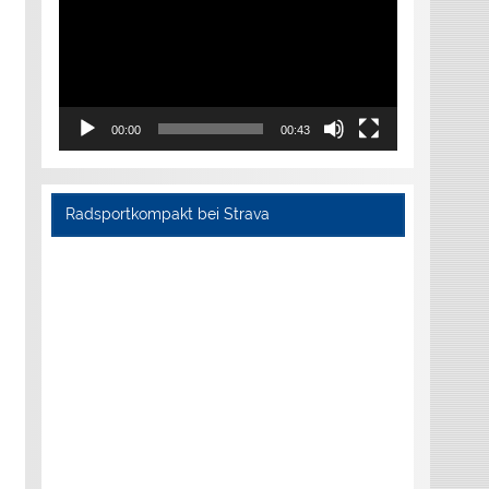
00:00
00:43
Radsportkompakt bei Strava