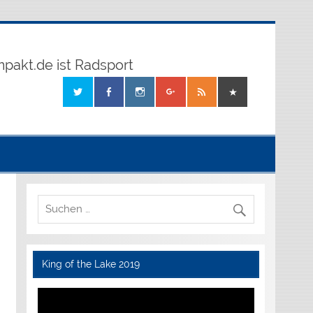
mpakt.de ist Radsport
King of the Lake 2019
Video-
Player