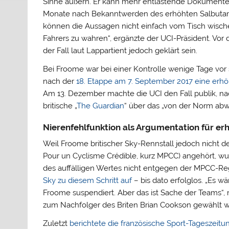
Sinne äußern. Er kann mehr entlastende Dokumente vo
Monate nach Bekanntwerden des erhöhten Salbutamo
können die Aussagen nicht einfach vom Tisch wischen.
Fahrers zu wahren“, ergänzte der UCI-Präsident. Vor dem
der Fall laut Lappartient jedoch geklärt sein.
Bei Froome war bei einer Kontrolle wenige Tage vor
nach der
18. Etappe am 7. September 2017 eine erhö
Am 13. Dezember machte die UCI den Fall publik, na
britische „
The Guardian
“ über das „von der Norm abw
Nierenfehlfunktion als Argumentation für er
Weil Froome britischer Sky-Rennstall jedoch nicht
Pour un Cyclisme Crédible, kurz MPCC) angehört, w
des auffälligen Wertes nicht entgegen der MPCC-Re
Sky zu diesem Schritt auf
– bis dato erfolglos. „Es 
Froome suspendiert. Aber das ist Sache der Teams“,
zum Nachfolger des Briten Brian Cookson gewählt 
Zuletzt
berichtete die französische Sport-Tageszeit