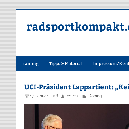
radsportkompakt.
Training
Tipps & Material
Impressum/Kont
UCI-Präsident Lappartient: „K
17. Januar 2018
cs-rsk
Doping