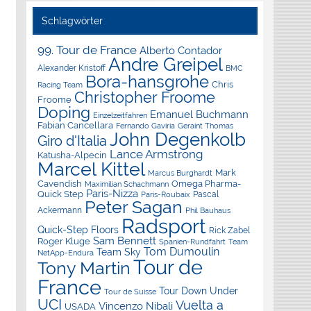
Schlagwörter
99. Tour de France
Alberto Contador
Andre Greipel
Alexander Kristoff
BMC
Bora-hansgrohe
Chris
Racing Team
Christopher Froome
Froome
Doping
Emanuel Buchmann
Einzelzeitfahren
Fabian Cancellara
Geraint Thomas
Fernando Gaviria
John Degenkolb
Giro d'Italia
Lance Armstrong
Katusha-Alpecin
Marcel Kittel
Mark
Marcus Burghardt
Cavendish
Omega Pharma-
Maximilian Schachmann
Paris-Nizza
Quick Step
Pascal
Paris-Roubaix
Peter Sagan
Ackermann
Phil Bauhaus
Radsport
Quick-Step Floors
Rick Zabel
Sam Bennett
Roger Kluge
Spanien-Rundfahrt
Team
Tom Dumoulin
Team Sky
NetApp-Endura
Tour de
Tony Martin
France
Tour Down Under
Tour de Suisse
UCI
Vuelta a
Vincenzo Nibali
USADA