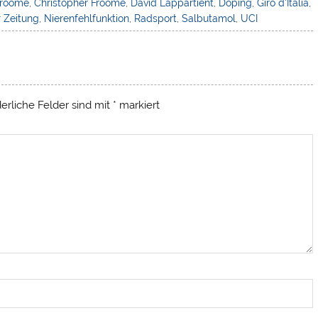
Froome
,
Christopher Froome
,
David Lappartient
,
Doping
,
Giro d'Italia
,
 Zeitung
,
Nierenfehlfunktion
,
Radsport
,
Salbutamol
,
UCI
derliche Felder sind mit
*
markiert