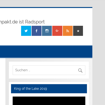
mpakt.de ist Radsport
King of the Lake 2019
Video-
Player