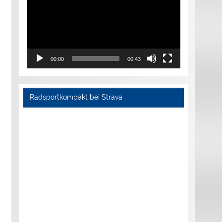
00:00
00:43
Radsportkompakt bei Strava