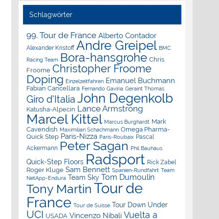
Schlagwörter
99. Tour de France
Alberto Contador
Andre Greipel
Alexander Kristoff
BMC
Bora-hansgrohe
Chris
Racing Team
Christopher Froome
Froome
Doping
Emanuel Buchmann
Einzelzeitfahren
Fabian Cancellara
Geraint Thomas
Fernando Gaviria
John Degenkolb
Giro d'Italia
Lance Armstrong
Katusha-Alpecin
Marcel Kittel
Mark
Marcus Burghardt
Cavendish
Omega Pharma-
Maximilian Schachmann
Paris-Nizza
Quick Step
Pascal
Paris-Roubaix
Peter Sagan
Ackermann
Phil Bauhaus
Radsport
Quick-Step Floors
Rick Zabel
Sam Bennett
Roger Kluge
Spanien-Rundfahrt
Team
Tom Dumoulin
Team Sky
NetApp-Endura
Tour de
Tony Martin
France
Tour Down Under
Tour de Suisse
UCI
Vuelta a
Vincenzo Nibali
USADA