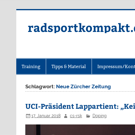
radsportkompakt.
Training
Tipps & Material
Impressum/Kont
Schlagwort:
Neue Zürcher Zeitung
UCI-Präsident Lappartient: „K
17. Januar 2018
cs-rsk
Doping