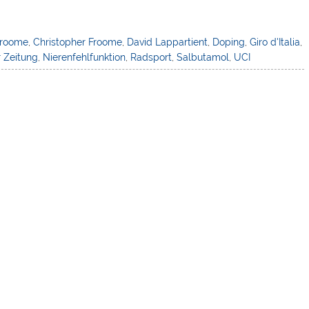
Froome
,
Christopher Froome
,
David Lappartient
,
Doping
,
Giro d'Italia
,
 Zeitung
,
Nierenfehlfunktion
,
Radsport
,
Salbutamol
,
UCI