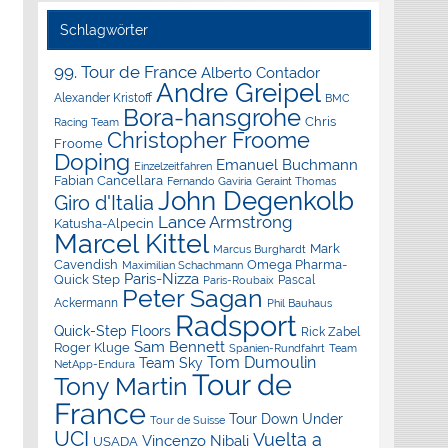
Schlagwörter
99. Tour de France
Alberto Contador
Andre Greipel
Alexander Kristoff
BMC
Bora-hansgrohe
Chris
Racing Team
Christopher Froome
Froome
Doping
Emanuel Buchmann
Einzelzeitfahren
Fabian Cancellara
Geraint Thomas
Fernando Gaviria
John Degenkolb
Giro d'Italia
Lance Armstrong
Katusha-Alpecin
Marcel Kittel
Mark
Marcus Burghardt
Cavendish
Omega Pharma-
Maximilian Schachmann
Paris-Nizza
Quick Step
Pascal
Paris-Roubaix
Peter Sagan
Ackermann
Phil Bauhaus
Radsport
Quick-Step Floors
Rick Zabel
Sam Bennett
Roger Kluge
Spanien-Rundfahrt
Team
Tom Dumoulin
Team Sky
NetApp-Endura
Tour de
Tony Martin
France
Tour Down Under
Tour de Suisse
UCI
Vuelta a
Vincenzo Nibali
USADA