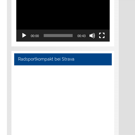
00:00
00:43
Radsportkompakt bei Strava