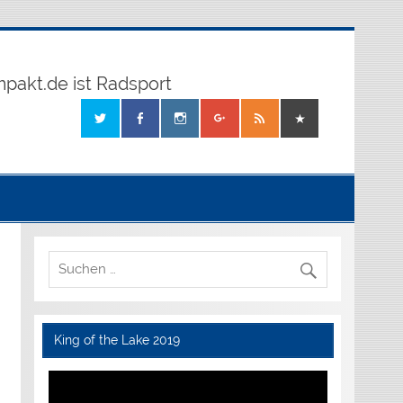
mpakt.de ist Radsport
King of the Lake 2019
Video-
Player