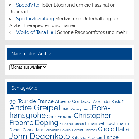
SpeedVille
Toller Blog rund um die Faszination
Rennrad
Sportärztezeitung
Medizin und Unterhaltung für
Ärzte, Therapeuten und Trainer
World of Tana Hell
Schöne Radsportfotos und mehr
Nachrichten-Archiv
Nachrichten-
Archiv
Schlagwörter
99. Tour de France
Alberto Contador
Alexander Kristoff
Andre Greipel
Bora-
BMC Racing Team
hansgrohe
Christopher
Chris Froome
Doping
Froome
Emanuel Buchmann
Einzelzeitfahren
Giro d'Italia
Fabian Cancellara
Geraint Thomas
Fernando Gaviria
John Degenkolb
Lance
Katusha-Alpecin