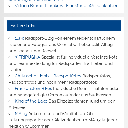
Vittorio Brumotti umkurvt Frankfurter Wolkenkratzer
Partner-Links
169k
Radsport-Blog von einem leidenschaftlichem
Radler und Fotograf aus Wien über Lebensstil, Alltag
und Technik der Radwelt
3*TRIPUGNA
Spezialist für individuelle Vereinstrikots
und Teambekleidung für Radsportler, Triathleten und
Läufer
Christopher Jobb – Radsportfotos
Radsportfotos,
Radsportfotos und noch mehr Radsportfotos
Frankenstein Bikes
Individuelle Renn-, Triathlonräder
und handgefertigte Carbonlaufräder aus Südhessen
King of the Lake
Das Einzelzeitfahren rund um den
Attersee
MA-13
Ankommen und Wohlfühlen: Ob
Leistungssportler oder Aktivurlauber, im MA-13 ist jeder
herzlich willkommen.