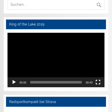
King of the Lake 2019
Video-
Player
00:00
00:43
Radsportkompakt bei Strava