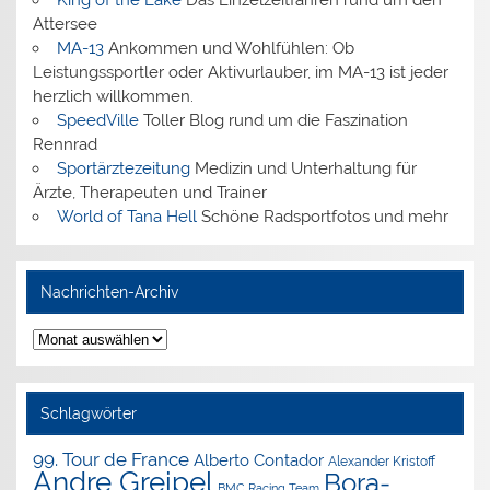
Attersee
MA-13
Ankommen und Wohlfühlen: Ob
Leistungssportler oder Aktivurlauber, im MA-13 ist jeder
herzlich willkommen.
SpeedVille
Toller Blog rund um die Faszination
Rennrad
Sportärztezeitung
Medizin und Unterhaltung für
Ärzte, Therapeuten und Trainer
World of Tana Hell
Schöne Radsportfotos und mehr
Nachrichten-Archiv
Nachrichten-
Archiv
Schlagwörter
99. Tour de France
Alberto Contador
Alexander Kristoff
Andre Greipel
Bora-
BMC Racing Team