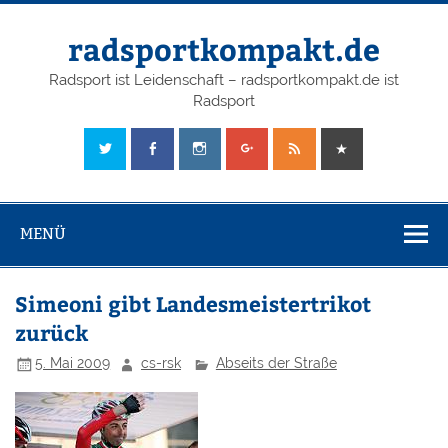
radsportkompakt.de
Radsport ist Leidenschaft – radsportkompakt.de ist
Radsport
MENÜ
Simeoni gibt Landesmeistertrikot
zurück
5. Mai 2009
cs-rsk
Abseits der Straße