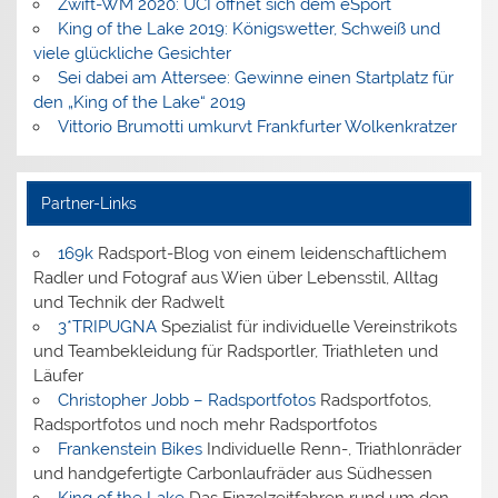
Zwift-WM 2020: UCI öffnet sich dem eSport
King of the Lake 2019: Königswetter, Schweiß und
viele glückliche Gesichter
Sei dabei am Attersee: Gewinne einen Startplatz für
den „King of the Lake“ 2019
Vittorio Brumotti umkurvt Frankfurter Wolkenkratzer
Partner-Links
169k
Radsport-Blog von einem leidenschaftlichem
Radler und Fotograf aus Wien über Lebensstil, Alltag
und Technik der Radwelt
3*TRIPUGNA
Spezialist für individuelle Vereinstrikots
und Teambekleidung für Radsportler, Triathleten und
Läufer
Christopher Jobb – Radsportfotos
Radsportfotos,
Radsportfotos und noch mehr Radsportfotos
Frankenstein Bikes
Individuelle Renn-, Triathlonräder
und handgefertigte Carbonlaufräder aus Südhessen
King of the Lake
Das Einzelzeitfahren rund um den