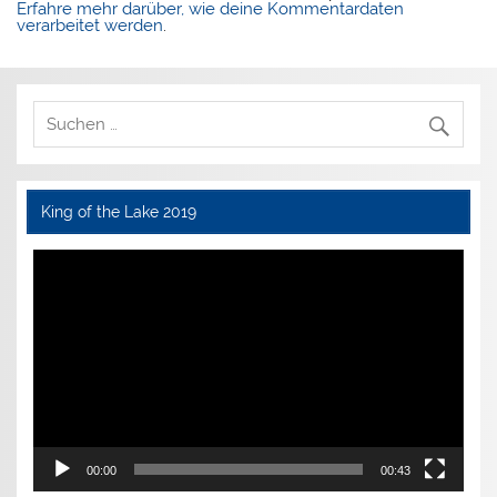
Erfahre mehr darüber, wie deine Kommentardaten
verarbeitet werden
.
King of the Lake 2019
Video-
Player
00:00
00:43