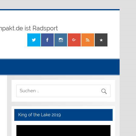
mpakt.de ist Radsport
King of the Lake 2019
Video-
Player