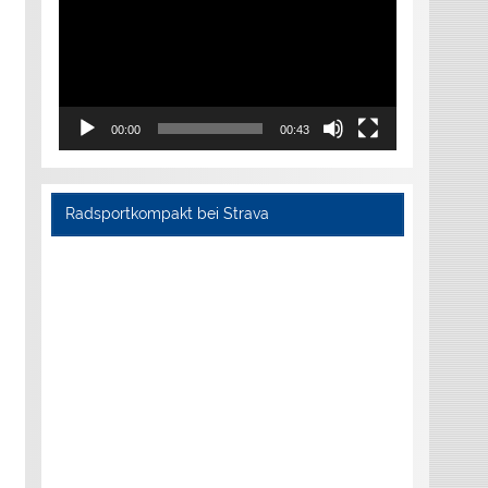
00:00
00:43
Radsportkompakt bei Strava