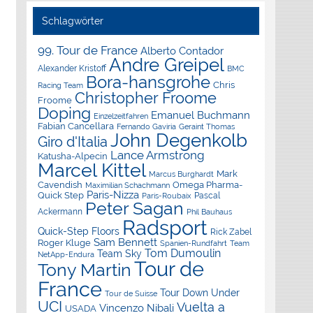
Schlagwörter
99. Tour de France
Alberto Contador
Andre Greipel
Alexander Kristoff
BMC
Bora-hansgrohe
Chris
Racing Team
Christopher Froome
Froome
Doping
Emanuel Buchmann
Einzelzeitfahren
Fabian Cancellara
Geraint Thomas
Fernando Gaviria
John Degenkolb
Giro d'Italia
Lance Armstrong
Katusha-Alpecin
Marcel Kittel
Mark
Marcus Burghardt
Cavendish
Omega Pharma-
Maximilian Schachmann
Paris-Nizza
Quick Step
Pascal
Paris-Roubaix
Peter Sagan
Ackermann
Phil Bauhaus
Radsport
Quick-Step Floors
Rick Zabel
Sam Bennett
Roger Kluge
Spanien-Rundfahrt
Team
Tom Dumoulin
Team Sky
NetApp-Endura
Tour de
Tony Martin
France
Tour Down Under
Tour de Suisse
UCI
Vuelta a
Vincenzo Nibali
USADA