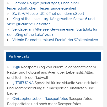
Flamme Rouge: (Vorläufiges) Ende einer
leidenschaftlichen Herzensangelegenheit
Zwift-WM 2020: UCI öffnet sich dem eSport
King of the Lake 2019: Königswetter, Schweiß und
viele glückliche Gesichter
Sei dabei am Attersee: Gewinne einen Startplatz für
den „King of the Lake“ 2019
Vittorio Brumotti umkurvt Frankfurter Wolkenkratzer
Partner-Links
169k
Radsport-Blog von einem leidenschaftlichem
Radler und Fotograf aus Wien über Lebensstil, Alltag
und Technik der Radwelt
3*TRIPUGNA
Spezialist für individuelle Vereinstrikots
und Teambekleidung für Radsportler, Triathleten und
Läufer
Christopher Jobb – Radsportfotos
Radsportfotos,
Radsportfotos und noch mehr Radsportfotos