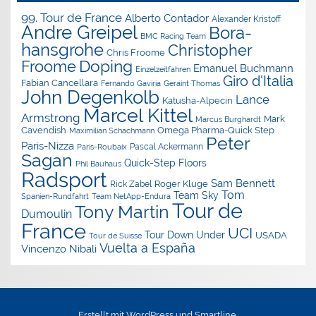
99. Tour de France
Alberto Contador
Alexander Kristoff
Andre Greipel
Bora-
BMC Racing Team
hansgrohe
Christopher
Chris Froome
Doping
Froome
Emanuel Buchmann
Einzelzeitfahren
Giro d'Italia
Fabian Cancellara
Geraint Thomas
Fernando Gaviria
John Degenkolb
Lance
Katusha-Alpecin
Marcel Kittel
Armstrong
Mark
Marcus Burghardt
Cavendish
Omega Pharma-Quick Step
Maximilian Schachmann
Peter
Paris-Nizza
Pascal Ackermann
Paris-Roubaix
Sagan
Quick-Step Floors
Phil Bauhaus
Radsport
Sam Bennett
Roger Kluge
Rick Zabel
Tom
Team Sky
Spanien-Rundfahrt
Team NetApp-Endura
Tour de
Tony Martin
Dumoulin
France
UCI
Tour Down Under
USADA
Tour de Suisse
Vuelta a España
Vincenzo Nibali
Erstellt mit
WordPress
und
Smartline
.