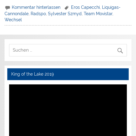
Kommentar hinterlassen
Eros Capecchi
,
Liquigas-
Cannondale
,
Radspo
,
Sylvester Szmyd
,
Team Movistar
,
Wechsel
King of the Lake 2019
Video-
Player