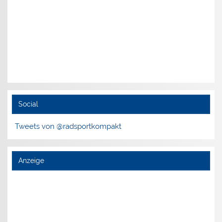
Social
Tweets von @radsportkompakt
Anzeige