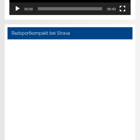
00:00
00:43
Radsportkompakt bei Strava