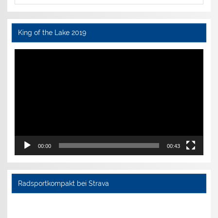
King of the Lake 2019
Video-
Player
00:00
00:43
Radsportkompakt bei Strava