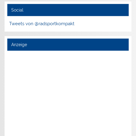
Social
Tweets von @radsportkompakt
Anzeige