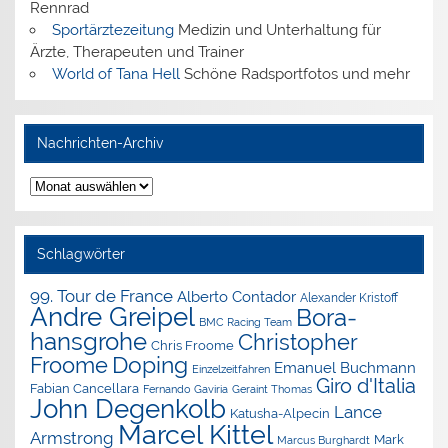
Rennrad
Sportärztezeitung
Medizin und Unterhaltung für
Ärzte, Therapeuten und Trainer
World of Tana Hell
Schöne Radsportfotos und mehr
Nachrichten-Archiv
Nachrichten-
Archiv
Schlagwörter
99. Tour de France
Alberto Contador
Alexander Kristoff
Andre Greipel
Bora-
BMC Racing Team
hansgrohe
Christopher
Chris Froome
Doping
Froome
Emanuel Buchmann
Einzelzeitfahren
Giro d'Italia
Fabian Cancellara
Geraint Thomas
Fernando Gaviria
John Degenkolb
Lance
Katusha-Alpecin
Marcel Kittel
Armstrong
Mark
Marcus Burghardt