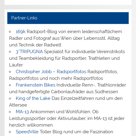
Partner-Links
169k
Radsport-Blog von einem leidenschaftlichem
Radler und Fotograf aus Wien über Lebensstil, Alltag
und Technik der Radwelt
3*TRIPUGNA
Spezialist für individuelle Vereinstrikots
und Teambekleidung für Radsportler, Triathleten und
Läufer
Christopher Jobb – Radsportfotos
Radsportfotos,
Radsportfotos und noch mehr Radsportfotos
Frankenstein Bikes
Individuelle Renn-, Triathlonräder
und handgefertigte Carbonlaufräder aus Südhessen
King of the Lake
Das Einzelzeitfahren rund um den
Attersee
MA-13
Ankommen und Wohlfühlen: Ob
Leistungssportler oder Aktivurlauber, im MA-13 ist jeder
herzlich willkommen.
SpeedVille
Toller Blog rund um die Faszination