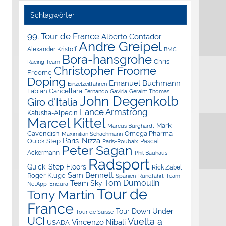
Schlagwörter
99. Tour de France
Alberto Contador
Andre Greipel
Alexander Kristoff
BMC
Bora-hansgrohe
Chris
Racing Team
Christopher Froome
Froome
Doping
Emanuel Buchmann
Einzelzeitfahren
Fabian Cancellara
Geraint Thomas
Fernando Gaviria
John Degenkolb
Giro d'Italia
Lance Armstrong
Katusha-Alpecin
Marcel Kittel
Mark
Marcus Burghardt
Cavendish
Omega Pharma-
Maximilian Schachmann
Paris-Nizza
Quick Step
Pascal
Paris-Roubaix
Peter Sagan
Ackermann
Phil Bauhaus
Radsport
Quick-Step Floors
Rick Zabel
Sam Bennett
Roger Kluge
Spanien-Rundfahrt
Team
Tom Dumoulin
Team Sky
NetApp-Endura
Tour de
Tony Martin
France
Tour Down Under
Tour de Suisse
UCI
Vuelta a
Vincenzo Nibali
USADA