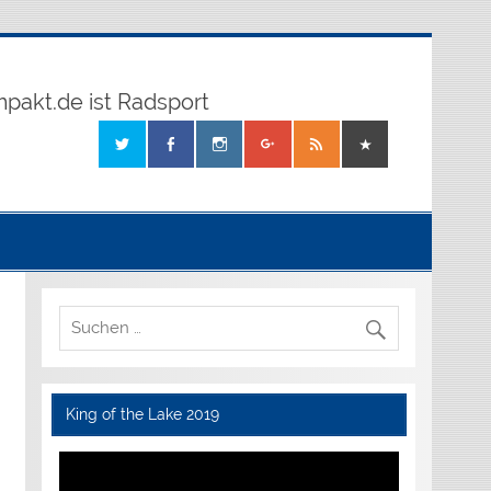
mpakt.de ist Radsport
King of the Lake 2019
Video-
Player