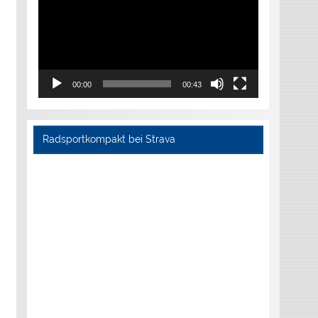
00:00
00:43
Radsportkompakt bei Strava