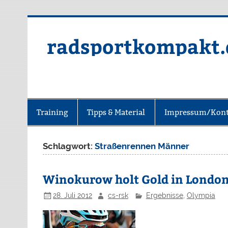
radsportkompakt.
Training
Tipps & Material
Impressum/Kont
Schlagwort:
Straßenrennen Männer
Winokurow holt Gold in Londo
28. Juli 2012
cs-rsk
Ergebnisse
,
Olympia