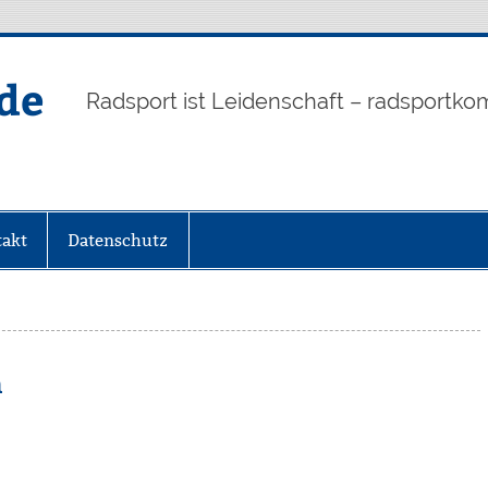
de
Radsport ist Leidenschaft – radsportko
akt
Datenschutz
n