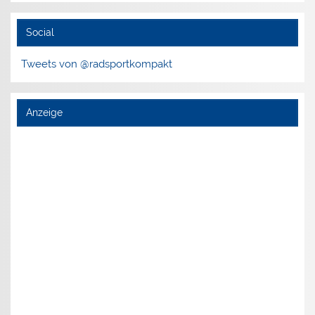
Social
Tweets von @radsportkompakt
Anzeige