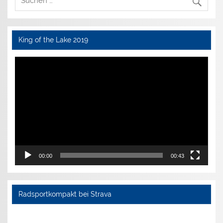
King of the Lake 2019
Video-
Player
00:00
00:43
Radsportkompakt bei Strava