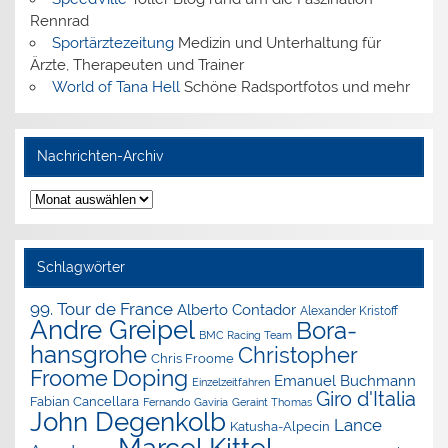
Rennrad
Sportärztezeitung
Medizin und Unterhaltung für
Ärzte, Therapeuten und Trainer
World of Tana Hell
Schöne Radsportfotos und mehr
Nachrichten-Archiv
Nachrichten-
Archiv
Schlagwörter
99. Tour de France
Alberto Contador
Alexander Kristoff
Andre Greipel
Bora-
BMC Racing Team
hansgrohe
Christopher
Chris Froome
Doping
Froome
Emanuel Buchmann
Einzelzeitfahren
Giro d'Italia
Fabian Cancellara
Geraint Thomas
Fernando Gaviria
John Degenkolb
Lance
Katusha-Alpecin
Marcel Kittel