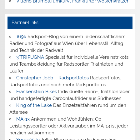
Vittorio Brumotti umkurvt Frankfurter Wolkenkratzer
Partner-Links
169k
Radsport-Blog von einem leidenschaftlichem
Radler und Fotograf aus Wien über Lebensstil, Alltag
und Technik der Radwelt
3*TRIPUGNA
Spezialist für individuelle Vereinstrikots
und Teambekleidung für Radsportler, Triathleten und
Läufer
Christopher Jobb – Radsportfotos
Radsportfotos,
Radsportfotos und noch mehr Radsportfotos
Frankenstein Bikes
Individuelle Renn-, Triathlonräder
und handgefertigte Carbonlaufräder aus Südhessen
King of the Lake
Das Einzelzeitfahren rund um den
Attersee
MA-13
Ankommen und Wohlfühlen: Ob
Leistungssportler oder Aktivurlauber, im MA-13 ist jeder
herzlich willkommen.
SpeedVille
Toller Blog rund um die Faszination