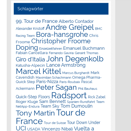
Schlagwörter
99. Tour de France
Alberto Contador
Andre Greipel
Alexander Kristoff
BMC
Bora-hansgrohe
Chris
Racing Team
Christopher Froome
Froome
Doping
Emanuel Buchmann
Einzelzeitfahren
Fabian Cancellara
Geraint Thomas
Fernando Gaviria
John Degenkolb
Giro d'Italia
Lance Armstrong
Katusha-Alpecin
Marcel Kittel
Mark
Marcus Burghardt
Cavendish
Omega Pharma-
Maximilian Schachmann
Paris-Nizza
Quick Step
Pascal
Paris-Roubaix
Peter Sagan
Ackermann
Phil Bauhaus
Radsport
Quick-Step Floors
Rick Zabel
Sam Bennett
Roger Kluge
Spanien-Rundfahrt
Team
Tom Dumoulin
Team Sky
NetApp-Endura
Tour de
Tony Martin
France
Tour Down Under
Tour de Suisse
UCI
Vuelta a
Vincenzo Nibali
USADA