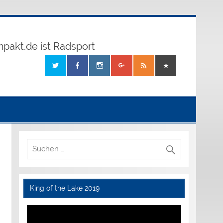
mpakt.de ist Radsport
King of the Lake 2019
Video-
Player