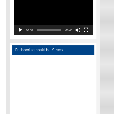
00:00
00:43
Radsportkompakt bei Strava