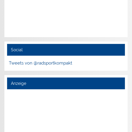
Social
Tweets von @radsportkompakt
Anzeige