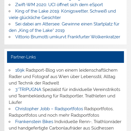
Zwift-WM 2020: UCI öffnet sich dem eSport
King of the Lake 2019: Königswetter, Schweiß und
viele glückliche Gesichter
Sei dabei am Attersee: Gewinne einen Startplatz für
den „King of the Lake“ 2019
Vittorio Brumotti umkurvt Frankfurter Wolkenkratzer
Partner-Links
169k
Radsport-Blog von einem leidenschaftlichem
Radler und Fotograf aus Wien über Lebensstil, Alltag
und Technik der Radwelt
3*TRIPUGNA
Spezialist für individuelle Vereinstrikots
und Teambekleidung für Radsportler, Triathleten und
Läufer
Christopher Jobb – Radsportfotos
Radsportfotos,
Radsportfotos und noch mehr Radsportfotos
Frankenstein Bikes
Individuelle Renn-, Triathlonräder
und handgefertigte Carbonlaufräder aus Südhessen