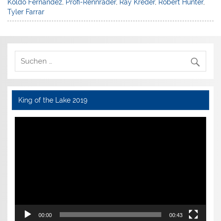
Koldo Fernandez
,
Profi-Rennräder
,
Ray Kreder
,
Robert Hunter
,
Tyler Farrar
King of the Lake 2019
Video-
Player
00:00
00:43