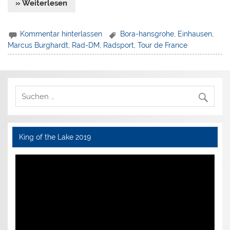
» Weiterlesen
Kommentar hinterlassen
Bora-hansgrohe
,
Einhausen
,
Marcus Burghardt
,
Rad-DM
,
Radsport
,
Tour de France
King of the Lake 2019
Video-
Player