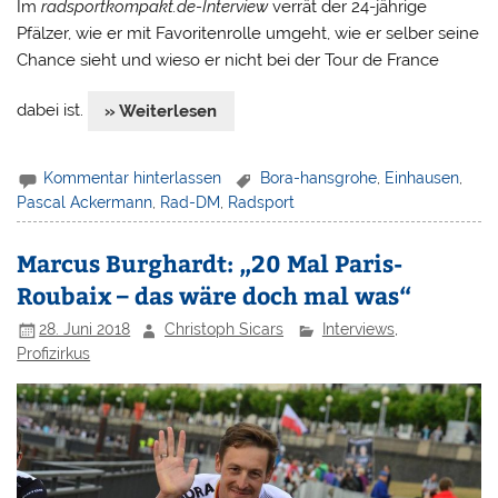
Im
radsportkompakt.de-Interview
verrät der 24-jährige
Pfälzer, wie er mit Favoritenrolle umgeht, wie er selber seine
Chance sieht und wieso er nicht bei der Tour de France
dabei ist.
» Weiterlesen
Kommentar hinterlassen
Bora-hansgrohe
,
Einhausen
,
Pascal Ackermann
,
Rad-DM
,
Radsport
Marcus Burghardt: „20 Mal Paris-
Roubaix – das wäre doch mal was“
28. Juni 2018
Christoph Sicars
Interviews
,
Profizirkus