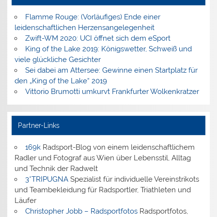
Flamme Rouge: (Vorläufiges) Ende einer
leidenschaftlichen Herzensangelegenheit
Zwift-WM 2020: UCI öffnet sich dem eSport
King of the Lake 2019: Königswetter, Schweiß und
viele glückliche Gesichter
Sei dabei am Attersee: Gewinne einen Startplatz für
den „King of the Lake“ 2019
Vittorio Brumotti umkurvt Frankfurter Wolkenkratzer
Partner-Links
169k
Radsport-Blog von einem leidenschaftlichem
Radler und Fotograf aus Wien über Lebensstil, Alltag
und Technik der Radwelt
3*TRIPUGNA
Spezialist für individuelle Vereinstrikots
und Teambekleidung für Radsportler, Triathleten und
Läufer
Christopher Jobb – Radsportfotos
Radsportfotos,