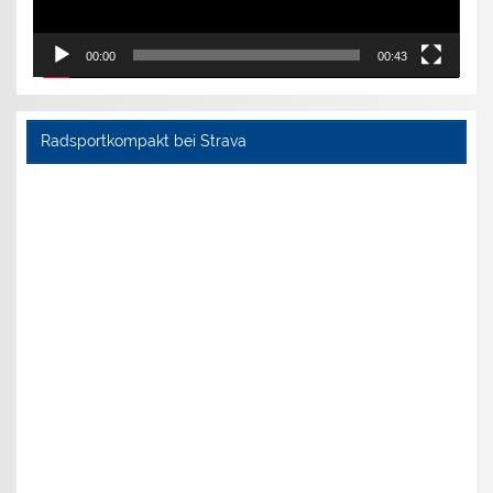
00:00
00:43
Radsportkompakt bei Strava