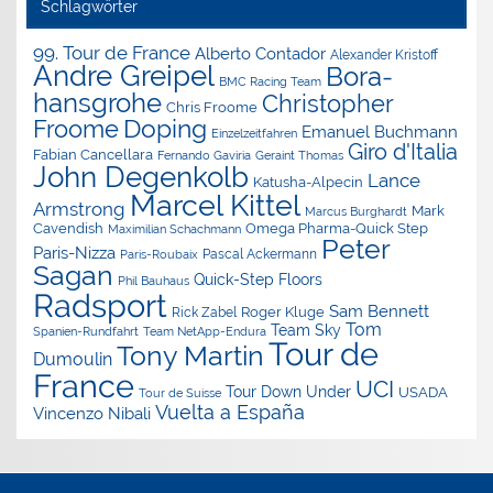
Schlagwörter
99. Tour de France
Alberto Contador
Alexander Kristoff
Andre Greipel
Bora-
BMC Racing Team
hansgrohe
Christopher
Chris Froome
Doping
Froome
Emanuel Buchmann
Einzelzeitfahren
Giro d'Italia
Fabian Cancellara
Geraint Thomas
Fernando Gaviria
John Degenkolb
Lance
Katusha-Alpecin
Marcel Kittel
Armstrong
Mark
Marcus Burghardt
Cavendish
Omega Pharma-Quick Step
Maximilian Schachmann
Peter
Paris-Nizza
Pascal Ackermann
Paris-Roubaix
Sagan
Quick-Step Floors
Phil Bauhaus
Radsport
Sam Bennett
Roger Kluge
Rick Zabel
Tom
Team Sky
Spanien-Rundfahrt
Team NetApp-Endura
Tour de
Tony Martin
Dumoulin
France
UCI
Tour Down Under
USADA
Tour de Suisse
Vuelta a España
Vincenzo Nibali