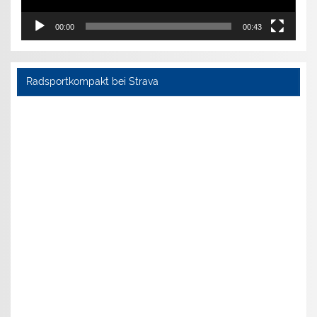
00:00
00:43
Radsportkompakt bei Strava