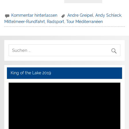
Kommentar hinterlassen
Andre Greipel
,
Andy Schleck
,
Mittelmeer-Rundfahrt
,
Radsport
,
Tour Méditerranéen
King of the Lake 2019
Video-
Player