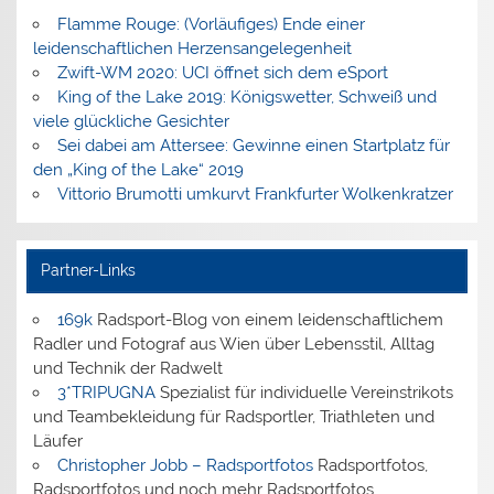
Flamme Rouge: (Vorläufiges) Ende einer
leidenschaftlichen Herzensangelegenheit
Zwift-WM 2020: UCI öffnet sich dem eSport
King of the Lake 2019: Königswetter, Schweiß und
viele glückliche Gesichter
Sei dabei am Attersee: Gewinne einen Startplatz für
den „King of the Lake“ 2019
Vittorio Brumotti umkurvt Frankfurter Wolkenkratzer
Partner-Links
169k
Radsport-Blog von einem leidenschaftlichem
Radler und Fotograf aus Wien über Lebensstil, Alltag
und Technik der Radwelt
3*TRIPUGNA
Spezialist für individuelle Vereinstrikots
und Teambekleidung für Radsportler, Triathleten und
Läufer
Christopher Jobb – Radsportfotos
Radsportfotos,
Radsportfotos und noch mehr Radsportfotos