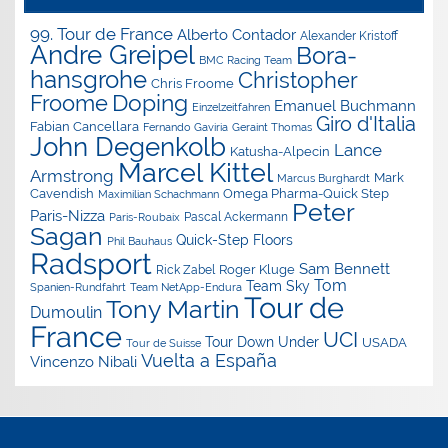
99. Tour de France
Alberto Contador
Alexander Kristoff
Andre Greipel
Bora-
BMC Racing Team
hansgrohe
Christopher
Chris Froome
Doping
Froome
Emanuel Buchmann
Einzelzeitfahren
Giro d'Italia
Fabian Cancellara
Geraint Thomas
Fernando Gaviria
John Degenkolb
Lance
Katusha-Alpecin
Marcel Kittel
Armstrong
Mark
Marcus Burghardt
Cavendish
Omega Pharma-Quick Step
Maximilian Schachmann
Peter
Paris-Nizza
Pascal Ackermann
Paris-Roubaix
Sagan
Quick-Step Floors
Phil Bauhaus
Radsport
Sam Bennett
Roger Kluge
Rick Zabel
Tom
Team Sky
Spanien-Rundfahrt
Team NetApp-Endura
Tour de
Tony Martin
Dumoulin
France
UCI
Tour Down Under
USADA
Tour de Suisse
Vuelta a España
Vincenzo Nibali