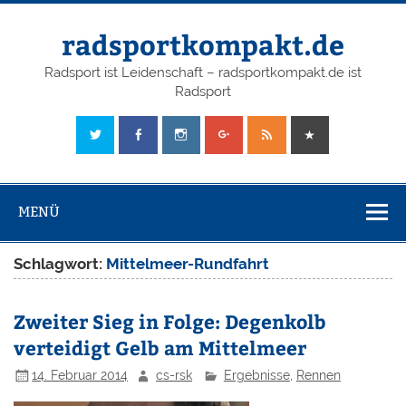
radsportkompakt.de
Radsport ist Leidenschaft – radsportkompakt.de ist
Radsport
MENÜ
Schlagwort:
Mittelmeer-Rundfahrt
Zweiter Sieg in Folge: Degenkolb
verteidigt Gelb am Mittelmeer
14. Februar 2014
cs-rsk
Ergebnisse
,
Rennen