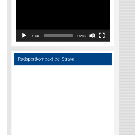
00:00
00:43
Radsportkompakt bei Strava