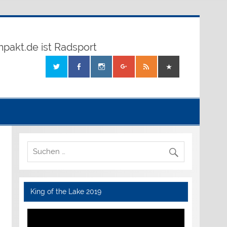
mpakt.de ist Radsport
King of the Lake 2019
Video-
Player