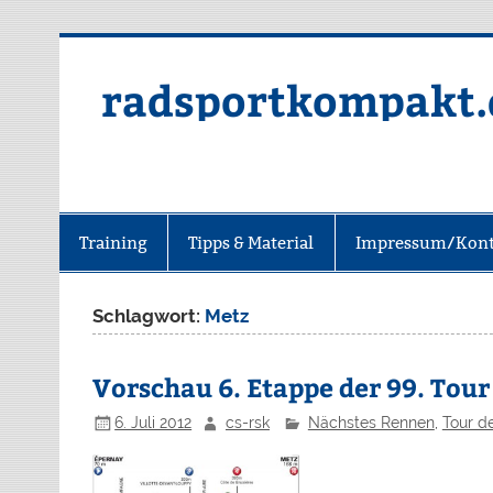
radsportkompakt.
Training
Tipps & Material
Impressum/Kont
Schlagwort:
Metz
Vorschau 6. Etappe der 99. Tou
6. Juli 2012
cs-rsk
Nächstes Rennen
,
Tour d