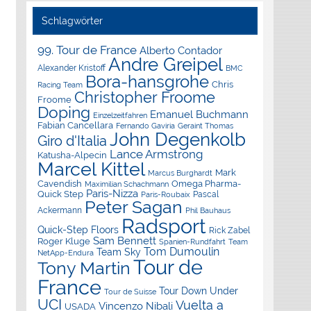
Schlagwörter
99. Tour de France
Alberto Contador
Andre Greipel
Alexander Kristoff
BMC
Bora-hansgrohe
Chris
Racing Team
Christopher Froome
Froome
Doping
Emanuel Buchmann
Einzelzeitfahren
Fabian Cancellara
Geraint Thomas
Fernando Gaviria
John Degenkolb
Giro d'Italia
Lance Armstrong
Katusha-Alpecin
Marcel Kittel
Mark
Marcus Burghardt
Cavendish
Omega Pharma-
Maximilian Schachmann
Paris-Nizza
Quick Step
Pascal
Paris-Roubaix
Peter Sagan
Ackermann
Phil Bauhaus
Radsport
Quick-Step Floors
Rick Zabel
Sam Bennett
Roger Kluge
Spanien-Rundfahrt
Team
Tom Dumoulin
Team Sky
NetApp-Endura
Tour de
Tony Martin
France
Tour Down Under
Tour de Suisse
UCI
Vuelta a
Vincenzo Nibali
USADA