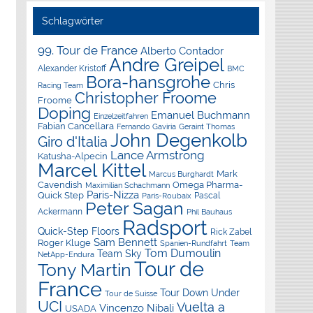
Schlagwörter
99. Tour de France
Alberto Contador
Andre Greipel
Alexander Kristoff
BMC
Bora-hansgrohe
Chris
Racing Team
Christopher Froome
Froome
Doping
Emanuel Buchmann
Einzelzeitfahren
Fabian Cancellara
Geraint Thomas
Fernando Gaviria
John Degenkolb
Giro d'Italia
Lance Armstrong
Katusha-Alpecin
Marcel Kittel
Mark
Marcus Burghardt
Cavendish
Omega Pharma-
Maximilian Schachmann
Paris-Nizza
Quick Step
Pascal
Paris-Roubaix
Peter Sagan
Ackermann
Phil Bauhaus
Radsport
Quick-Step Floors
Rick Zabel
Sam Bennett
Roger Kluge
Spanien-Rundfahrt
Team
Tom Dumoulin
Team Sky
NetApp-Endura
Tour de
Tony Martin
France
Tour Down Under
Tour de Suisse
UCI
Vuelta a
Vincenzo Nibali
USADA