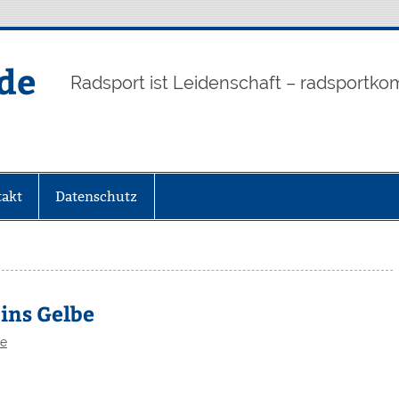
de
Radsport ist Leidenschaft – radsportko
akt
Datenschutz
ins Gelbe
ce