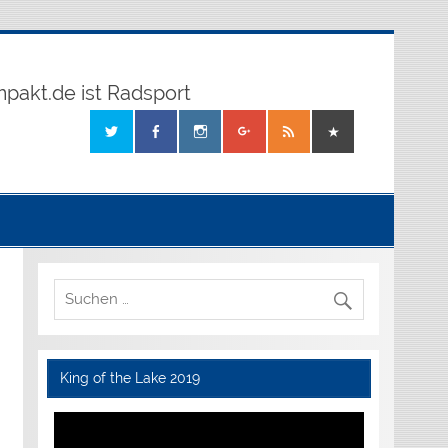
mpakt.de ist Radsport
King of the Lake 2019
Video-
Player