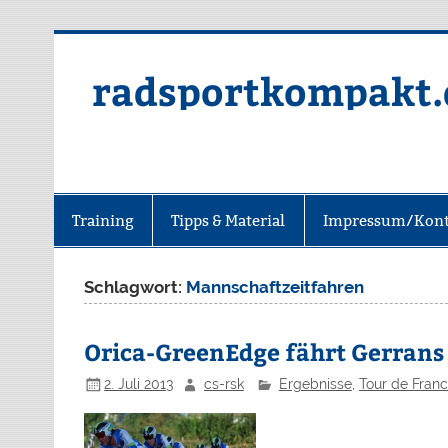
radsportkompakt.
Training
Tipps & Material
Impressum/Kont
Schlagwort:
Mannschaftzeitfahren
Orica-GreenEdge fährt Gerrans 
2. Juli 2013
cs-rsk
Ergebnisse
,
Tour de Fran