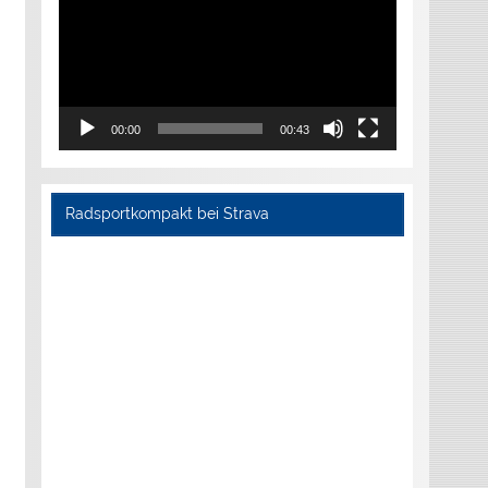
00:00
00:43
Radsportkompakt bei Strava