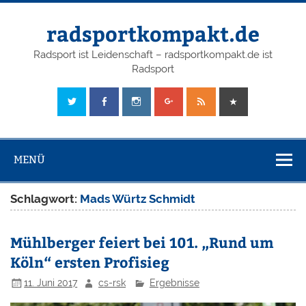
radsportkompakt.de
Radsport ist Leidenschaft – radsportkompakt.de ist
Radsport
MENÜ
Schlagwort:
Mads Würtz Schmidt
Mühlberger feiert bei 101. „Rund um
Köln“ ersten Profisieg
11. Juni 2017
cs-rsk
Ergebnisse