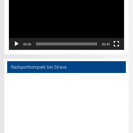
00:00
00:43
Radsportkompakt bei Strava