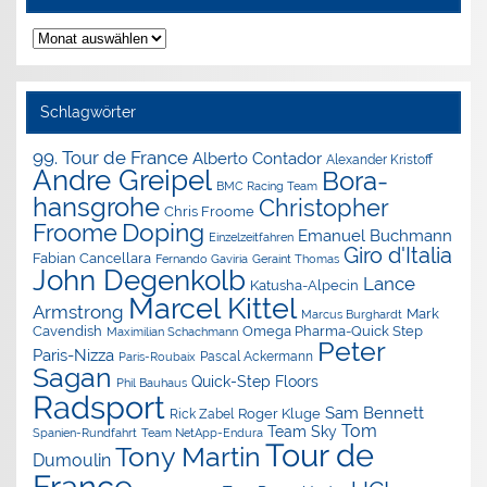
Nachrichten-
Archiv
Schlagwörter
99. Tour de France
Alberto Contador
Alexander Kristoff
Andre Greipel
Bora-
BMC Racing Team
hansgrohe
Christopher
Chris Froome
Doping
Froome
Emanuel Buchmann
Einzelzeitfahren
Giro d'Italia
Fabian Cancellara
Geraint Thomas
Fernando Gaviria
John Degenkolb
Lance
Katusha-Alpecin
Marcel Kittel
Armstrong
Mark
Marcus Burghardt
Cavendish
Omega Pharma-Quick Step
Maximilian Schachmann
Peter
Paris-Nizza
Pascal Ackermann
Paris-Roubaix
Sagan
Quick-Step Floors
Phil Bauhaus
Radsport
Sam Bennett
Roger Kluge
Rick Zabel
Tom
Team Sky
Spanien-Rundfahrt
Team NetApp-Endura
Tour de
Tony Martin
Dumoulin
France