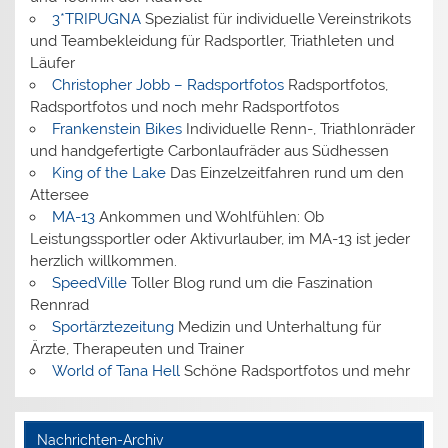
3*TRIPUGNA
Spezialist für individuelle Vereinstrikots
und Teambekleidung für Radsportler, Triathleten und
Läufer
Christopher Jobb – Radsportfotos
Radsportfotos,
Radsportfotos und noch mehr Radsportfotos
Frankenstein Bikes
Individuelle Renn-, Triathlonräder
und handgefertigte Carbonlaufräder aus Südhessen
King of the Lake
Das Einzelzeitfahren rund um den
Attersee
MA-13
Ankommen und Wohlfühlen: Ob
Leistungssportler oder Aktivurlauber, im MA-13 ist jeder
herzlich willkommen.
SpeedVille
Toller Blog rund um die Faszination
Rennrad
Sportärztezeitung
Medizin und Unterhaltung für
Ärzte, Therapeuten und Trainer
World of Tana Hell
Schöne Radsportfotos und mehr
Nachrichten-Archiv