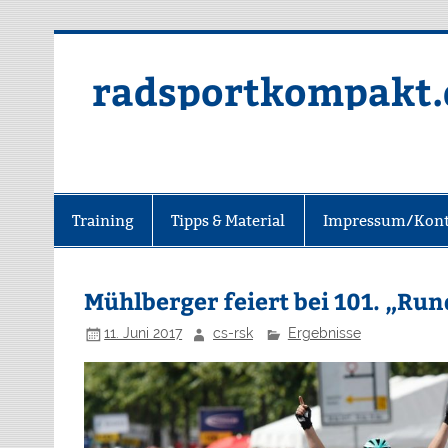
radsportkompakt.
Training
Tipps & Material
Impressum/Kont
Mühlberger feiert bei 101. „Run
11. Juni 2017
cs-rsk
Ergebnisse