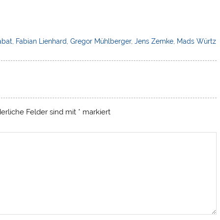
abat
,
Fabian Lienhard
,
Gregor Mühlberger
,
Jens Zemke
,
Mads Würtz
derliche Felder sind mit
*
markiert