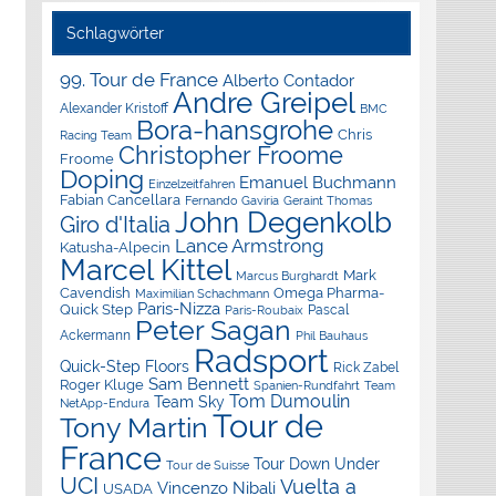
Schlagwörter
99. Tour de France
Alberto Contador
Andre Greipel
Alexander Kristoff
BMC
Bora-hansgrohe
Chris
Racing Team
Christopher Froome
Froome
Doping
Emanuel Buchmann
Einzelzeitfahren
Fabian Cancellara
Geraint Thomas
Fernando Gaviria
John Degenkolb
Giro d'Italia
Lance Armstrong
Katusha-Alpecin
Marcel Kittel
Mark
Marcus Burghardt
Cavendish
Omega Pharma-
Maximilian Schachmann
Paris-Nizza
Quick Step
Pascal
Paris-Roubaix
Peter Sagan
Ackermann
Phil Bauhaus
Radsport
Quick-Step Floors
Rick Zabel
Sam Bennett
Roger Kluge
Spanien-Rundfahrt
Team
Tom Dumoulin
Team Sky
NetApp-Endura
Tour de
Tony Martin
France
Tour Down Under
Tour de Suisse
UCI
Vuelta a
Vincenzo Nibali
USADA