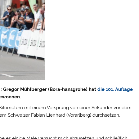
eg: Gregor Mühlberger (Bora-hansgrohe) hat
die 101. Auflage
ewonnen.
3 Kilometern mit einem Vorsprung von einer Sekunder vor dem
m Schweizer Fabian Lienhard (Vorarlberg) durchsetzen.
habe es einige Male versucht mich abzusetzen und schließlich