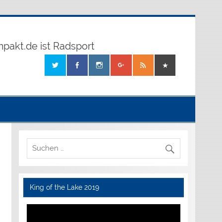
mpakt.de ist Radsport
King of the Lake 2019
Video-
Player