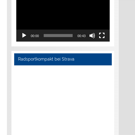
00:00
00:43
Radsportkompakt bei Strava