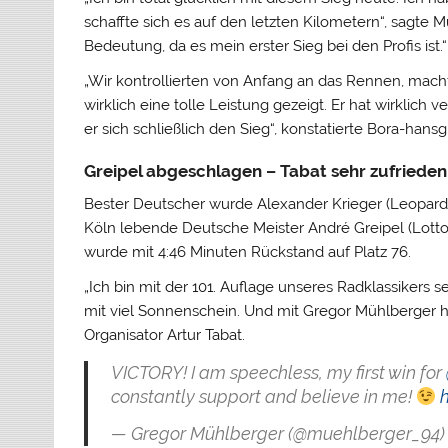
schaffte sich es auf den letzten Kilometern“, sagte M
Bedeutung, da es mein erster Sieg bei den Profis ist.“
„Wir kontrollierten von Anfang an das Rennen, macht
wirklich eine tolle Leistung gezeigt. Er hat wirklic
er sich schließlich den Sieg“, konstatierte Bora-hans
Greipel abgeschlagen – Tabat sehr zufrieden
Bester Deutscher wurde Alexander Krieger (Leopard) 
Köln lebende Deutsche Meister André Greipel (Lott
wurde mit 4:46 Minuten Rückstand auf Platz 76.
„Ich bin mit der 101. Auflage unseres Radklassikers se
mit viel Sonnenschein. Und mit Gregor Mühlberger ha
Organisator Artur Tabat.
VICTORY! I am speechless, my first win for
constantly support and believe in me!
— Gregor Mühlberger (@muehlberger_94