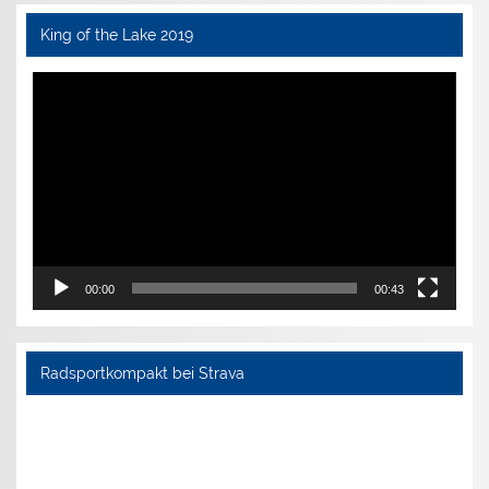
King of the Lake 2019
Video-
Player
00:00
00:43
Radsportkompakt bei Strava