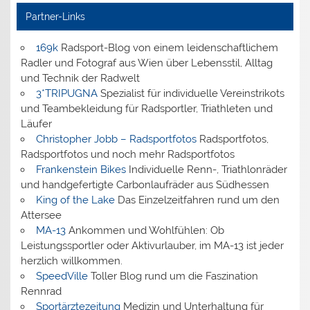
Partner-Links
169k
Radsport-Blog von einem leidenschaftlichem
Radler und Fotograf aus Wien über Lebensstil, Alltag
und Technik der Radwelt
3*TRIPUGNA
Spezialist für individuelle Vereinstrikots
und Teambekleidung für Radsportler, Triathleten und
Läufer
Christopher Jobb – Radsportfotos
Radsportfotos,
Radsportfotos und noch mehr Radsportfotos
Frankenstein Bikes
Individuelle Renn-, Triathlonräder
und handgefertigte Carbonlaufräder aus Südhessen
King of the Lake
Das Einzelzeitfahren rund um den
Attersee
MA-13
Ankommen und Wohlfühlen: Ob
Leistungssportler oder Aktivurlauber, im MA-13 ist jeder
herzlich willkommen.
SpeedVille
Toller Blog rund um die Faszination
Rennrad
Sportärztezeitung
Medizin und Unterhaltung für