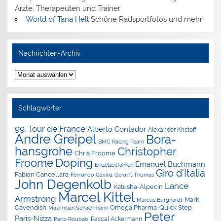
Ärzte, Therapeuten und Trainer
World of Tana Hell
Schöne Radsportfotos und mehr
Nachrichten-Archiv
Nachrichten-
Archiv
Schlagwörter
99. Tour de France
Alberto Contador
Alexander Kristoff
Andre Greipel
Bora-
BMC Racing Team
hansgrohe
Christopher
Chris Froome
Doping
Froome
Emanuel Buchmann
Einzelzeitfahren
Giro d'Italia
Fabian Cancellara
Geraint Thomas
Fernando Gaviria
John Degenkolb
Lance
Katusha-Alpecin
Marcel Kittel
Armstrong
Mark
Marcus Burghardt
Cavendish
Omega Pharma-Quick Step
Maximilian Schachmann
Peter
Paris-Nizza
Pascal Ackermann
Paris-Roubaix