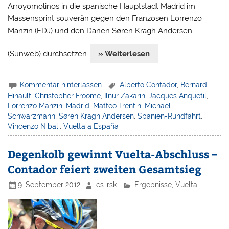
Arroyomolinos in die spanische Hauptstadt Madrid im
Massensprint souverän gegen den Franzosen Lorrenzo
Manzin (FDJ) und den Dänen Søren Kragh Andersen
(Sunweb) durchsetzen.
» Weiterlesen
Kommentar hinterlassen
Alberto Contador
,
Bernard
Hinault
,
Christopher Froome
,
Ilnur Zakarin
,
Jacques Anquetil
,
Lorrenzo Manzin
,
Madrid
,
Matteo Trentin
,
Michael
Schwarzmann
,
Søren Kragh Andersen
,
Spanien-Rundfahrt
,
Vincenzo Nibali
,
Vuelta a España
Degenkolb gewinnt Vuelta-Abschluss –
Contador feiert zweiten Gesamtsieg
9. September 2012
cs-rsk
Ergebnisse
,
Vuelta