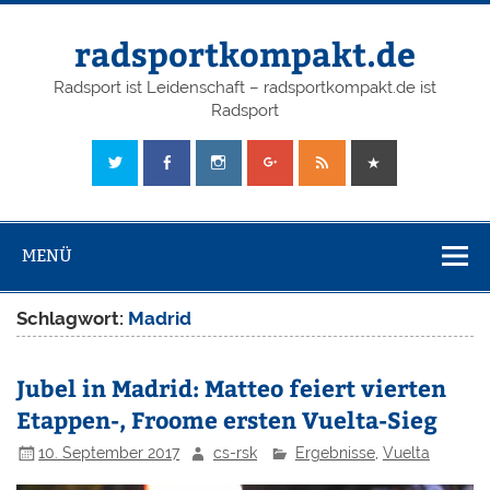
radsportkompakt.de
Radsport ist Leidenschaft – radsportkompakt.de ist
Radsport
MENÜ
Schlagwort:
Madrid
Jubel in Madrid: Matteo feiert vierten
Etappen-, Froome ersten Vuelta-Sieg
10. September 2017
cs-rsk
Ergebnisse
,
Vuelta