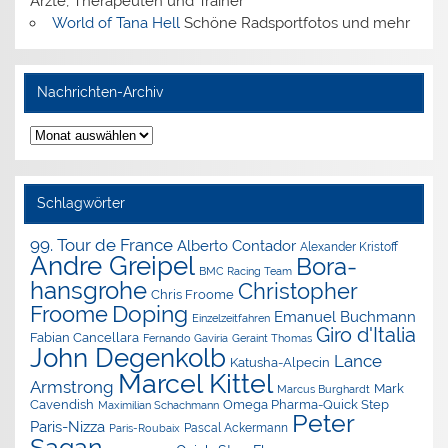
Ärzte, Therapeuten und Trainer
World of Tana Hell
Schöne Radsportfotos und mehr
Nachrichten-Archiv
Nachrichten-
Archiv
Schlagwörter
99. Tour de France
Alberto Contador
Alexander Kristoff
Andre Greipel
Bora-
BMC Racing Team
hansgrohe
Christopher
Chris Froome
Doping
Froome
Emanuel Buchmann
Einzelzeitfahren
Giro d'Italia
Fabian Cancellara
Geraint Thomas
Fernando Gaviria
John Degenkolb
Lance
Katusha-Alpecin
Marcel Kittel
Armstrong
Mark
Marcus Burghardt
Cavendish
Omega Pharma-Quick Step
Maximilian Schachmann
Peter
Paris-Nizza
Pascal Ackermann
Paris-Roubaix
Sagan