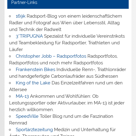
Partner-Links
169k
Radsport-Blog von einem leidenschaftlichem
Radler und Fotograf aus Wien über Lebensstil, Alltag
und Technik der Radwelt
3*TRIPUGNA
Spezialist für individuelle Vereinstrikots
und Teambekleidung für Radsportler, Triathleten und
Läufer
Christopher Jobb – Radsportfotos
Radsportfotos,
Radsportfotos und noch mehr Radsportfotos
Frankenstein Bikes
Individuelle Renn-, Triathlonräder
und handgefertigte Carbonlaufräder aus Südhessen
King of the Lake
Das Einzelzeitfahren rund um den
Attersee
MA-13
Ankommen und Wohlfühlen: Ob
Leistungssportler oder Aktivurlauber, im MA-13 ist jeder
herzlich willkommen.
SpeedVille
Toller Blog rund um die Faszination
Rennrad
Sportärztezeitung
Medizin und Unterhaltung für