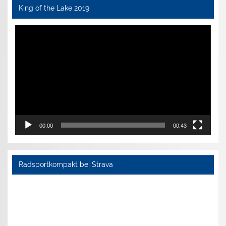
King of the Lake 2019
Video-
Player
00:00
00:43
Radsportkompakt bei Strava