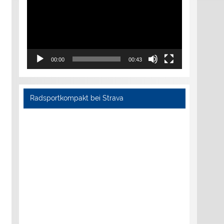
00:00
00:43
Radsportkompakt bei Strava