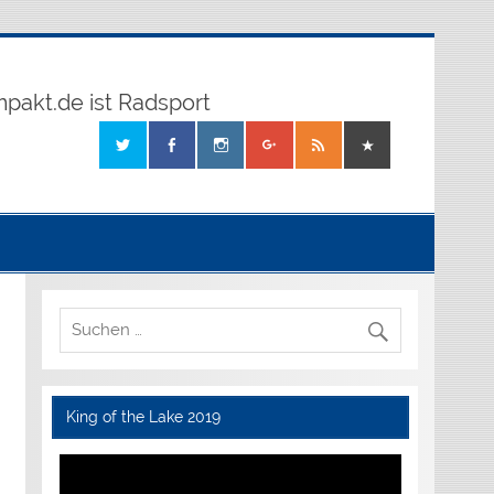
mpakt.de ist Radsport
King of the Lake 2019
Video-
Player