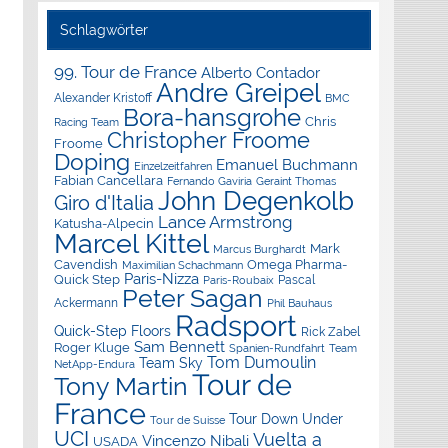
Schlagwörter
99. Tour de France
Alberto Contador
Andre Greipel
Alexander Kristoff
BMC
Bora-hansgrohe
Chris
Racing Team
Christopher Froome
Froome
Doping
Emanuel Buchmann
Einzelzeitfahren
Fabian Cancellara
Geraint Thomas
Fernando Gaviria
John Degenkolb
Giro d'Italia
Lance Armstrong
Katusha-Alpecin
Marcel Kittel
Mark
Marcus Burghardt
Cavendish
Omega Pharma-
Maximilian Schachmann
Paris-Nizza
Quick Step
Pascal
Paris-Roubaix
Peter Sagan
Ackermann
Phil Bauhaus
Radsport
Quick-Step Floors
Rick Zabel
Sam Bennett
Roger Kluge
Spanien-Rundfahrt
Team
Tom Dumoulin
Team Sky
NetApp-Endura
Tour de
Tony Martin
France
Tour Down Under
Tour de Suisse
UCI
Vuelta a
Vincenzo Nibali
USADA