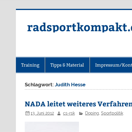
radsportkompakt.
Training
Tipps & Material
Impressum/Kont
Schlagwort:
Judith Hesse
NADA leitet weiteres Verfahren 
13. Juni 2012
cs-rsk
Doping
,
Sportpolitik