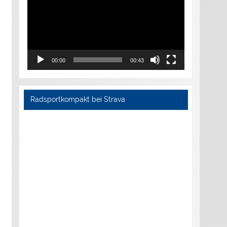
00:00
00:43
Radsportkompakt bei Strava