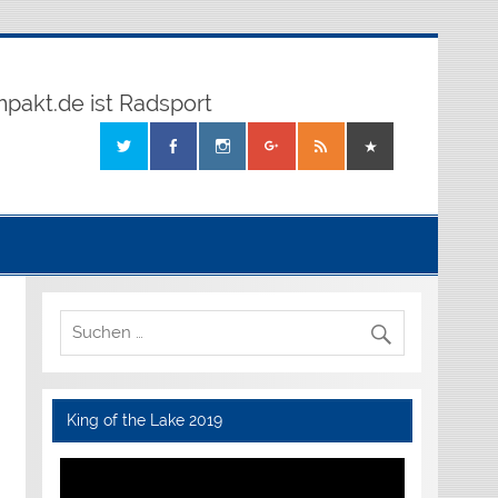
mpakt.de ist Radsport
King of the Lake 2019
Video-
Player