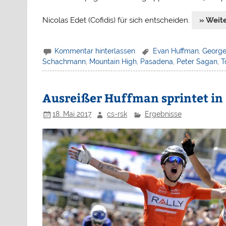
Nicolas Edet (Cofidis) für sich entscheiden.
» Weit
Kommentar hinterlassen
Evan Huffman
,
George
Schachmann
,
Mountain High
,
Pasadena
,
Peter Sagan
,
T
Ausreißer Huffman sprintet in 
18. Mai 2017
cs-rsk
Ergebnisse