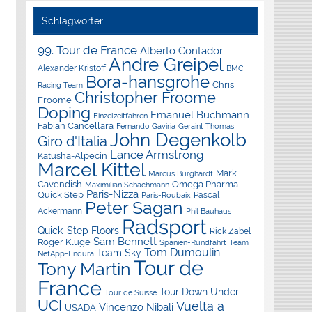
Schlagwörter
99. Tour de France
Alberto Contador
Andre Greipel
Alexander Kristoff
BMC
Bora-hansgrohe
Chris
Racing Team
Christopher Froome
Froome
Doping
Emanuel Buchmann
Einzelzeitfahren
Fabian Cancellara
Geraint Thomas
Fernando Gaviria
John Degenkolb
Giro d'Italia
Lance Armstrong
Katusha-Alpecin
Marcel Kittel
Mark
Marcus Burghardt
Cavendish
Omega Pharma-
Maximilian Schachmann
Paris-Nizza
Quick Step
Pascal
Paris-Roubaix
Peter Sagan
Ackermann
Phil Bauhaus
Radsport
Quick-Step Floors
Rick Zabel
Sam Bennett
Roger Kluge
Spanien-Rundfahrt
Team
Tom Dumoulin
Team Sky
NetApp-Endura
Tour de
Tony Martin
France
Tour Down Under
Tour de Suisse
UCI
Vuelta a
Vincenzo Nibali
USADA