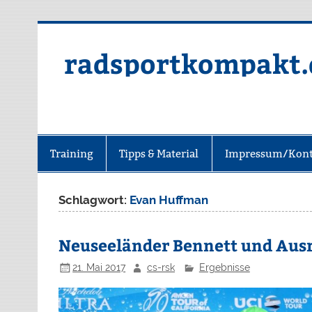
radsportkompakt.
Training
Tipps & Material
Impressum/Kont
Schlagwort:
Evan Huffman
Neuseeländer Bennett und Ausr
21. Mai 2017
cs-rsk
Ergebnisse