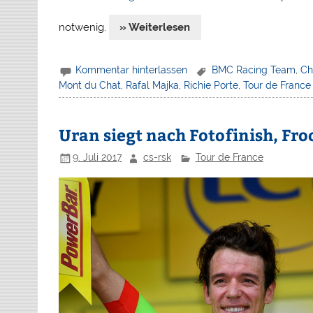
notwenig.
» Weiterlesen
Kommentar hinterlassen
BMC Racing Team
,
Ch
Mont du Chat
,
Rafal Majka
,
Richie Porte
,
Tour de France
Uran siegt nach Fotofinish, Fr
9. Juli 2017
cs-rsk
Tour de France