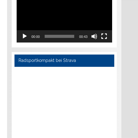
00:00
00:43
Radsportkompakt bei Strava