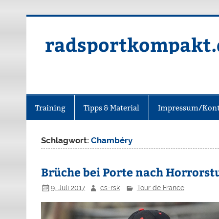
radsportkompakt.
Training
Tipps & Material
Impressum/Kont
Schlagwort:
Chambéry
Brüche bei Porte nach Horrorst
9. Juli 2017
cs-rsk
Tour de France