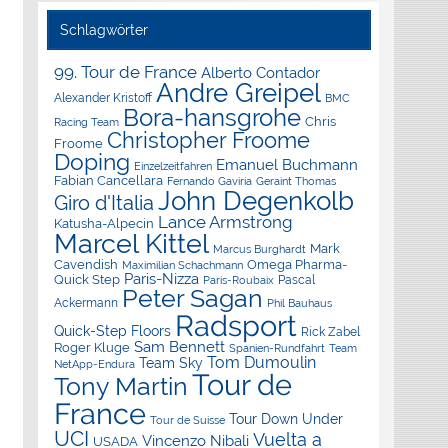
Schlagwörter
99. Tour de France
Alberto Contador
Andre Greipel
Alexander Kristoff
BMC
Bora-hansgrohe
Chris
Racing Team
Christopher Froome
Froome
Doping
Emanuel Buchmann
Einzelzeitfahren
Fabian Cancellara
Geraint Thomas
Fernando Gaviria
John Degenkolb
Giro d'Italia
Lance Armstrong
Katusha-Alpecin
Marcel Kittel
Mark
Marcus Burghardt
Cavendish
Omega Pharma-
Maximilian Schachmann
Paris-Nizza
Quick Step
Pascal
Paris-Roubaix
Peter Sagan
Ackermann
Phil Bauhaus
Radsport
Quick-Step Floors
Rick Zabel
Sam Bennett
Roger Kluge
Spanien-Rundfahrt
Team
Tom Dumoulin
Team Sky
NetApp-Endura
Tour de
Tony Martin
France
Tour Down Under
Tour de Suisse
UCI
Vuelta a
Vincenzo Nibali
USADA