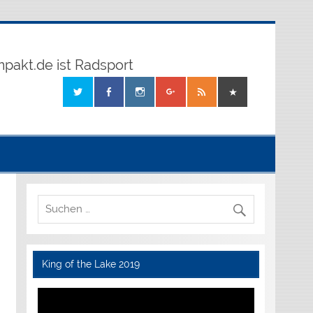
mpakt.de ist Radsport
King of the Lake 2019
Video-
Player