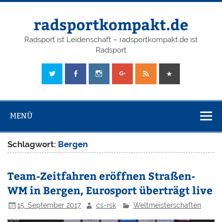
radsportkompakt.de
Radsport ist Leidenschaft – radsportkompakt.de ist
Radsport
MENÜ
Schlagwort:
Bergen
Team-Zeitfahren eröffnen Straßen-
WM in Bergen, Eurosport überträgt live
15. September 2017
cs-rsk
Weltmeisterschaften