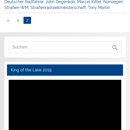
Deutscher Radfahrer
,
John Degenkob
,
Marcel Kittel
,
Norwegen
,
Straßen-WM
,
Straßenradweltmeisterschaft
,
Tony Martin
«
1
2
King of the Lake 2019
Video-
Player