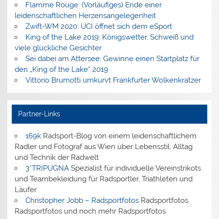
Flamme Rouge: (Vorläufiges) Ende einer
leidenschaftlichen Herzensangelegenheit
Zwift-WM 2020: UCI öffnet sich dem eSport
King of the Lake 2019: Königswetter, Schweiß und
viele glückliche Gesichter
Sei dabei am Attersee: Gewinne einen Startplatz für
den „King of the Lake“ 2019
Vittorio Brumotti umkurvt Frankfurter Wolkenkratzer
Partner-Links
169k
Radsport-Blog von einem leidenschaftlichem
Radler und Fotograf aus Wien über Lebensstil, Alltag
und Technik der Radwelt
3*TRIPUGNA
Spezialist für individuelle Vereinstrikots
und Teambekleidung für Radsportler, Triathleten und
Läufer
Christopher Jobb – Radsportfotos
Radsportfotos,
Radsportfotos und noch mehr Radsportfotos