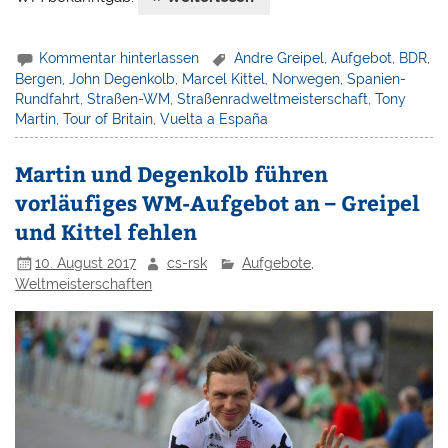
Kommentar hinterlassen
Andre Greipel
,
Aufgebot
,
BDR
,
Bergen
,
John Degenkolb
,
Marcel Kittel
,
Norwegen
,
Spanien-
Rundfahrt
,
Straßen-WM
,
Straßenradweltmeisterschaft
,
Tony
Martin
,
Tour of Britain
,
Vuelta a España
Martin und Degenkolb führen
vorläufiges WM-Aufgebot an – Greipel
und Kittel fehlen
10. August 2017
cs-rsk
Aufgebote
,
Weltmeisterschaften