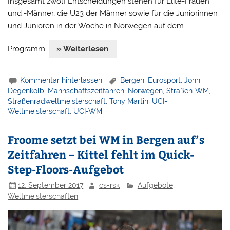
Insgesamt zwölf Entscheidungen stehen für Elite-Frauen
und -Männer, die U23 der Männer sowie für die Juniorinnen
und Junioren in der Woche in Norwegen auf dem
Programm.
» Weiterlesen
Kommentar hinterlassen
Bergen
,
Eurosport
,
John
Degenkolb
,
Mannschaftszeitfahren
,
Norwegen
,
Straßen-WM
,
Straßenradweltmeisterschaft
,
Tony Martin
,
UCI-
Weltmeisterschaft
,
UCI-WM
Froome setzt bei WM in Bergen auf’s
Zeitfahren – Kittel fehlt im Quick-
Step-Floors-Aufgebot
12. September 2017
cs-rsk
Aufgebote
,
Weltmeisterschaften