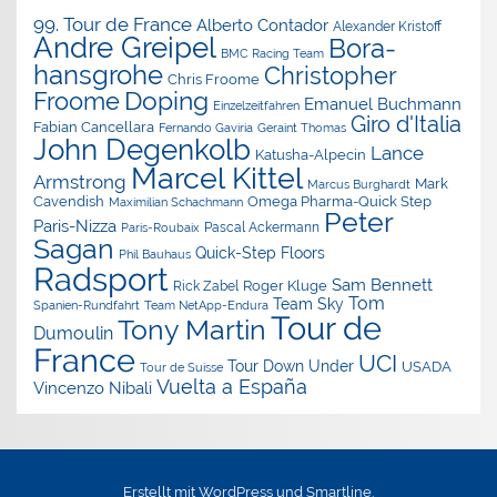
99. Tour de France
Alberto Contador
Alexander Kristoff
Andre Greipel
Bora-
BMC Racing Team
hansgrohe
Christopher
Chris Froome
Doping
Froome
Emanuel Buchmann
Einzelzeitfahren
Giro d'Italia
Fabian Cancellara
Geraint Thomas
Fernando Gaviria
John Degenkolb
Lance
Katusha-Alpecin
Marcel Kittel
Armstrong
Mark
Marcus Burghardt
Cavendish
Omega Pharma-Quick Step
Maximilian Schachmann
Peter
Paris-Nizza
Pascal Ackermann
Paris-Roubaix
Sagan
Quick-Step Floors
Phil Bauhaus
Radsport
Sam Bennett
Roger Kluge
Rick Zabel
Tom
Team Sky
Spanien-Rundfahrt
Team NetApp-Endura
Tour de
Tony Martin
Dumoulin
France
UCI
Tour Down Under
USADA
Tour de Suisse
Vuelta a España
Vincenzo Nibali
Erstellt mit
WordPress
und
Smartline
.