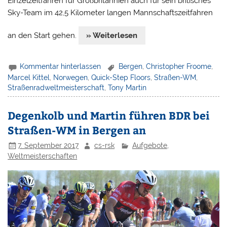
Einzelzeitfahren für Großbritannien auch für sein britisches
Sky-Team im 42,5 Kilometer langen Mannschaftszeitfahren
an den Start gehen.
» Weiterlesen
Kommentar hinterlassen
Bergen
,
Christopher Froome
,
Marcel Kittel
,
Norwegen
,
Quick-Step Floors
,
Straßen-WM
,
Straßenradweltmeisterschaft
,
Tony Martin
Degenkolb und Martin führen BDR bei
Straßen-WM in Bergen an
7. September 2017
cs-rsk
Aufgebote
,
Weltmeisterschaften