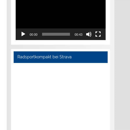
00:00
00:43
Radsportkompakt bei Strava