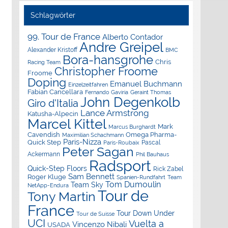
Schlagwörter
99. Tour de France
Alberto Contador
Andre Greipel
Alexander Kristoff
BMC
Bora-hansgrohe
Chris
Racing Team
Christopher Froome
Froome
Doping
Emanuel Buchmann
Einzelzeitfahren
Fabian Cancellara
Geraint Thomas
Fernando Gaviria
John Degenkolb
Giro d'Italia
Lance Armstrong
Katusha-Alpecin
Marcel Kittel
Mark
Marcus Burghardt
Cavendish
Omega Pharma-
Maximilian Schachmann
Paris-Nizza
Quick Step
Pascal
Paris-Roubaix
Peter Sagan
Ackermann
Phil Bauhaus
Radsport
Quick-Step Floors
Rick Zabel
Sam Bennett
Roger Kluge
Spanien-Rundfahrt
Team
Tom Dumoulin
Team Sky
NetApp-Endura
Tour de
Tony Martin
France
Tour Down Under
Tour de Suisse
UCI
Vuelta a
Vincenzo Nibali
USADA