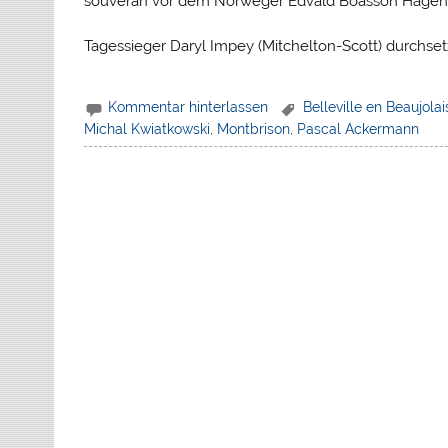
souverän vor dem Norweger Edvald Boasson Hagen (
Tagessieger Daryl Impey (Mitchelton-Scott) durchse
Kommentar hinterlassen
Belleville en Beaujolai
Michal Kwiatkowski
,
Montbrison
,
Pascal Ackermann