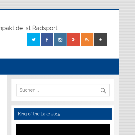
mpakt.de ist Radsport
King of the Lake 2019
Video-
Player