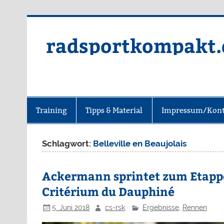
radsportkompakt.
Training
Tipps & Material
Impressum/Kont
Schlagwort:
Belleville en Beaujolais
Ackermann sprintet zum Etapp
Critérium du Dauphiné
5. Juni 2018
cs-rsk
Ergebnisse
,
Rennen