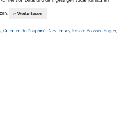
Dimension Data) und dem gestrigen südafrikanischen
tzen.
» Weiterlesen
s
,
Critérium du Dauphiné
,
Daryl Impey
,
Edvald Boasson Hagen
,