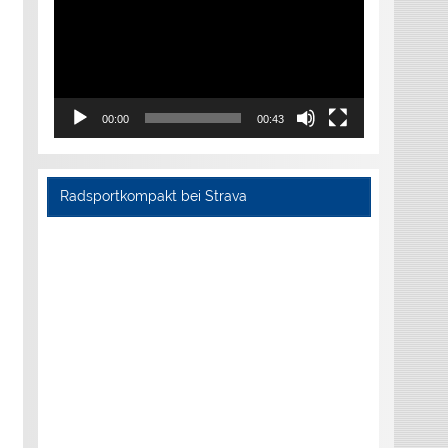
00:00
00:43
Radsportkompakt bei Strava