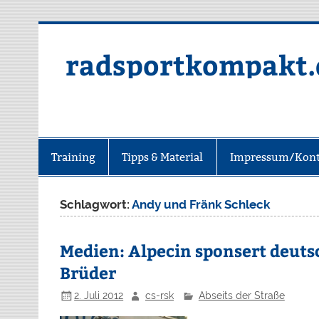
radsportkompakt.
Training
Tipps & Material
Impressum/Kont
Schlagwort:
Andy und Fränk Schleck
Medien: Alpecin sponsert deut
Brüder
2. Juli 2012
cs-rsk
Abseits der Straße