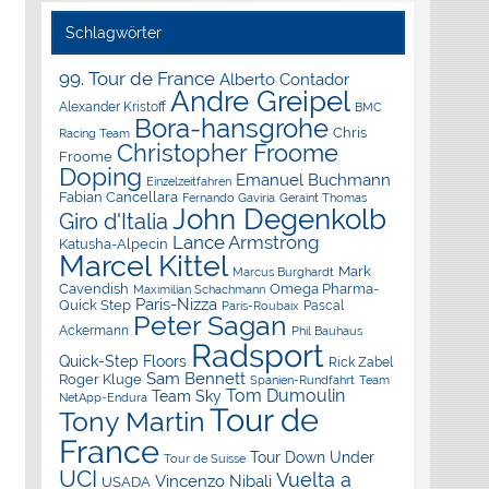
Schlagwörter
99. Tour de France
Alberto Contador
Andre Greipel
Alexander Kristoff
BMC
Bora-hansgrohe
Chris
Racing Team
Christopher Froome
Froome
Doping
Emanuel Buchmann
Einzelzeitfahren
Fabian Cancellara
Geraint Thomas
Fernando Gaviria
John Degenkolb
Giro d'Italia
Lance Armstrong
Katusha-Alpecin
Marcel Kittel
Mark
Marcus Burghardt
Cavendish
Omega Pharma-
Maximilian Schachmann
Paris-Nizza
Quick Step
Pascal
Paris-Roubaix
Peter Sagan
Ackermann
Phil Bauhaus
Radsport
Quick-Step Floors
Rick Zabel
Sam Bennett
Roger Kluge
Spanien-Rundfahrt
Team
Tom Dumoulin
Team Sky
NetApp-Endura
Tour de
Tony Martin
France
Tour Down Under
Tour de Suisse
UCI
Vuelta a
Vincenzo Nibali
USADA