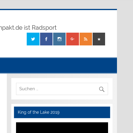
mpakt.de ist Radsport
King of the Lake 2019
Video-
Player