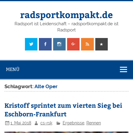
radsportkompakt.de
Radsport ist Leidenschaft – radsportkompakt.de ist
Radsport
MENÜ
Schlagwort:
Alte Oper
Kristoff sprintet zum vierten Sieg bei
Eschborn-Frankfurt
1. Mai 2018
cs-rsk
Ergebnisse
,
Rennen