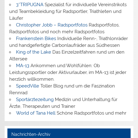
3*TRIPUGNA
Spezialist für individuelle Vereinstrikots
und Teambekleidung für Radsportler, Triathleten und
Läufer
Christopher Jobb – Radsportfotos
Radsportfotos,
Radsportfotos und noch mehr Radsportfotos
Frankenstein Bikes
Individuelle Renn-, Triathlonräder
und handgefertigte Carbonlaufräder aus Südhessen
King of the Lake
Das Einzelzeitfahren rund um den
Attersee
MA-13
Ankommen und Wohlfühlen: Ob
Leistungssportler oder Aktivurlauber, im MA-13 ist jeder
herzlich willkommen.
SpeedVille
Toller Blog rund um die Faszination
Rennrad
Sportärztezeitung
Medizin und Unterhaltung für
Ärzte, Therapeuten und Trainer
World of Tana Hell
Schöne Radsportfotos und mehr
Nachrichten-Archiv