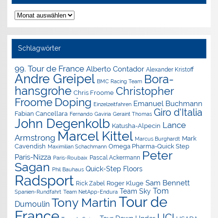
Nachrichten-
Archiv
Schlagwörter
99. Tour de France
Alberto Contador
Alexander Kristoff
Andre Greipel
Bora-
BMC Racing Team
hansgrohe
Christopher
Chris Froome
Doping
Froome
Emanuel Buchmann
Einzelzeitfahren
Giro d'Italia
Fabian Cancellara
Geraint Thomas
Fernando Gaviria
John Degenkolb
Lance
Katusha-Alpecin
Marcel Kittel
Armstrong
Mark
Marcus Burghardt
Cavendish
Omega Pharma-Quick Step
Maximilian Schachmann
Peter
Paris-Nizza
Pascal Ackermann
Paris-Roubaix
Sagan
Quick-Step Floors
Phil Bauhaus
Radsport
Sam Bennett
Roger Kluge
Rick Zabel
Tom
Team Sky
Spanien-Rundfahrt
Team NetApp-Endura
Tour de
Tony Martin
Dumoulin
France
UCI