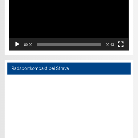
00:00
00:43
Radsportkompakt bei Strava