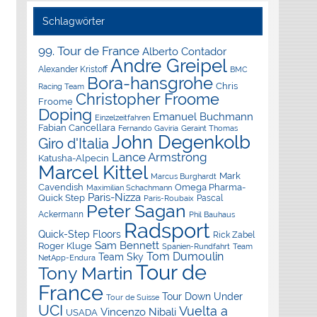
Schlagwörter
99. Tour de France
Alberto Contador
Andre Greipel
Alexander Kristoff
BMC
Bora-hansgrohe
Chris
Racing Team
Christopher Froome
Froome
Doping
Emanuel Buchmann
Einzelzeitfahren
Fabian Cancellara
Geraint Thomas
Fernando Gaviria
John Degenkolb
Giro d'Italia
Lance Armstrong
Katusha-Alpecin
Marcel Kittel
Mark
Marcus Burghardt
Cavendish
Omega Pharma-
Maximilian Schachmann
Paris-Nizza
Quick Step
Pascal
Paris-Roubaix
Peter Sagan
Ackermann
Phil Bauhaus
Radsport
Quick-Step Floors
Rick Zabel
Sam Bennett
Roger Kluge
Spanien-Rundfahrt
Team
Tom Dumoulin
Team Sky
NetApp-Endura
Tour de
Tony Martin
France
Tour Down Under
Tour de Suisse
UCI
Vuelta a
Vincenzo Nibali
USADA