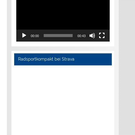
00:00
00:43
Radsportkompakt bei Strava