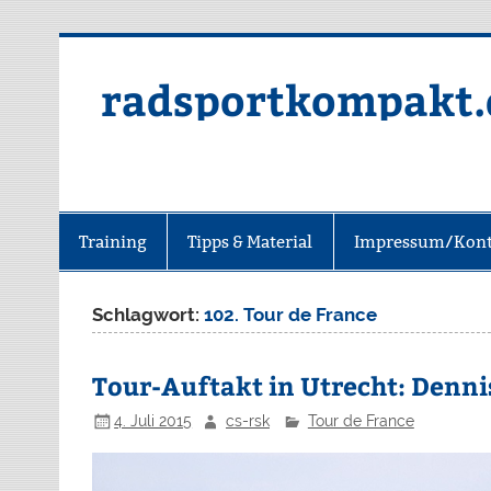
radsportkompakt.
Training
Tipps & Material
Impressum/Kont
Schlagwort:
102. Tour de France
Tour-Auftakt in Utrecht: Denni
4. Juli 2015
cs-rsk
Tour de France