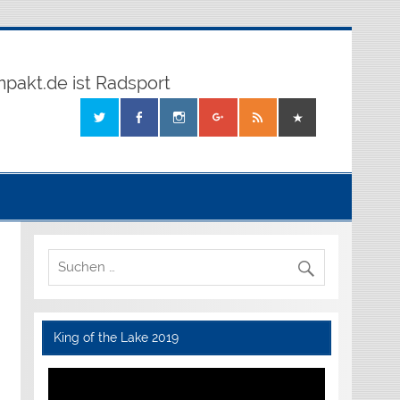
mpakt.de ist Radsport
King of the Lake 2019
Video-
Player