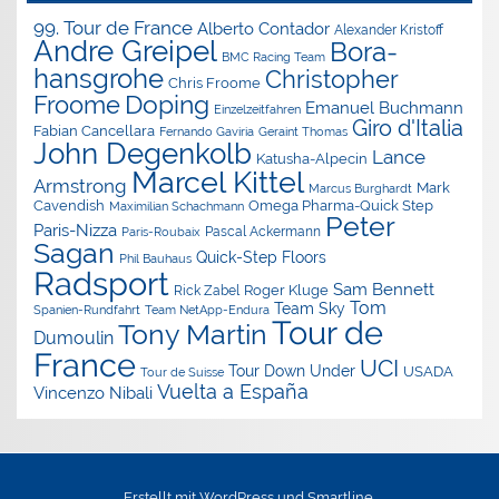
99. Tour de France
Alberto Contador
Alexander Kristoff
Andre Greipel
Bora-
BMC Racing Team
hansgrohe
Christopher
Chris Froome
Doping
Froome
Emanuel Buchmann
Einzelzeitfahren
Giro d'Italia
Fabian Cancellara
Geraint Thomas
Fernando Gaviria
John Degenkolb
Lance
Katusha-Alpecin
Marcel Kittel
Armstrong
Mark
Marcus Burghardt
Cavendish
Omega Pharma-Quick Step
Maximilian Schachmann
Peter
Paris-Nizza
Pascal Ackermann
Paris-Roubaix
Sagan
Quick-Step Floors
Phil Bauhaus
Radsport
Sam Bennett
Roger Kluge
Rick Zabel
Tom
Team Sky
Spanien-Rundfahrt
Team NetApp-Endura
Tour de
Tony Martin
Dumoulin
France
UCI
Tour Down Under
USADA
Tour de Suisse
Vuelta a España
Vincenzo Nibali
Erstellt mit
WordPress
und
Smartline
.