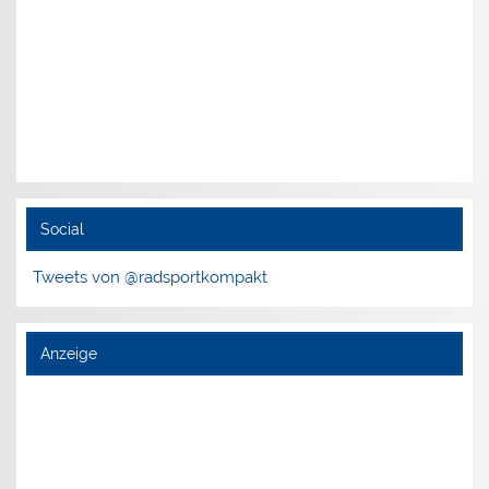
Social
Tweets von @radsportkompakt
Anzeige