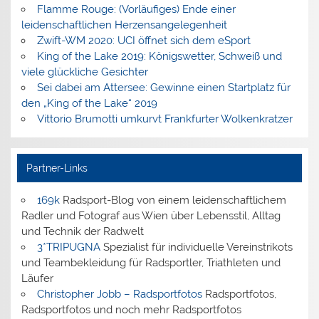
Flamme Rouge: (Vorläufiges) Ende einer
leidenschaftlichen Herzensangelegenheit
Zwift-WM 2020: UCI öffnet sich dem eSport
King of the Lake 2019: Königswetter, Schweiß und
viele glückliche Gesichter
Sei dabei am Attersee: Gewinne einen Startplatz für
den „King of the Lake“ 2019
Vittorio Brumotti umkurvt Frankfurter Wolkenkratzer
Partner-Links
169k
Radsport-Blog von einem leidenschaftlichem
Radler und Fotograf aus Wien über Lebensstil, Alltag
und Technik der Radwelt
3*TRIPUGNA
Spezialist für individuelle Vereinstrikots
und Teambekleidung für Radsportler, Triathleten und
Läufer
Christopher Jobb – Radsportfotos
Radsportfotos,
Radsportfotos und noch mehr Radsportfotos