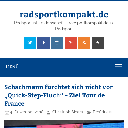
radsportkompakt.de
Radsport ist Leidenschaft – radsportkompakt.de ist
Radsport
MENÜ
Schachmann fürchtet sich nicht vor
„Quick-Step-Fluch“ – Ziel Tour de
France
4. Dezember 2018
Christoph Sicars
Profizirkus