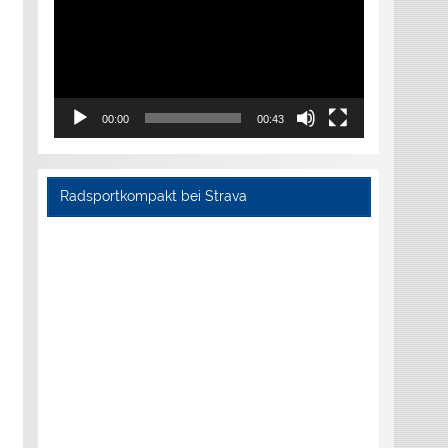
00:00
00:43
Radsportkompakt bei Strava