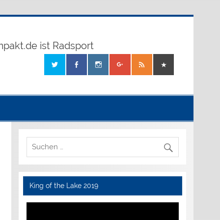
mpakt.de ist Radsport
King of the Lake 2019
Video-
Player