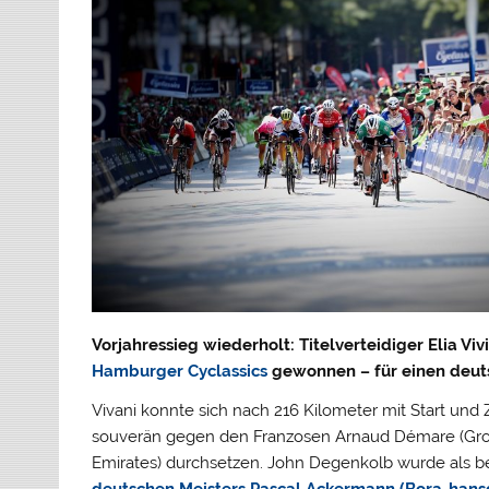
Vorjahressieg wiederholt: Titelverteidiger Elia Vi
Hamburger Cyclassics
gewonnen – für einen deuts
Vivani konnte sich nach 216 Kilometer mit Start und 
souverän gegen den Franzosen Arnaud Démare (Gro
Emirates) durchsetzen.
John Degenkolb wurde als bes
deutschen Meisters Pascal Ackermann (Bora-hans