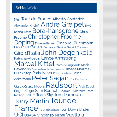
Schlagwörter
99. Tour de France
Alberto Contador
Andre Greipel
Alexander Kristoff
BMC
Bora-hansgrohe
Chris
Racing Team
Christopher Froome
Froome
Doping
Emanuel Buchmann
Einzelzeitfahren
Fabian Cancellara
Geraint Thomas
Fernando Gaviria
John Degenkolb
Giro d'Italia
Lance Armstrong
Katusha-Alpecin
Marcel Kittel
Mark
Marcus Burghardt
Cavendish
Omega Pharma-
Maximilian Schachmann
Paris-Nizza
Quick Step
Pascal
Paris-Roubaix
Peter Sagan
Ackermann
Phil Bauhaus
Radsport
Quick-Step Floors
Rick Zabel
Sam Bennett
Roger Kluge
Spanien-Rundfahrt
Team
Tom Dumoulin
Team Sky
NetApp-Endura
Tour de
Tony Martin
France
Tour Down Under
Tour de Suisse
UCI
Vuelta a
Vincenzo Nibali
USADA