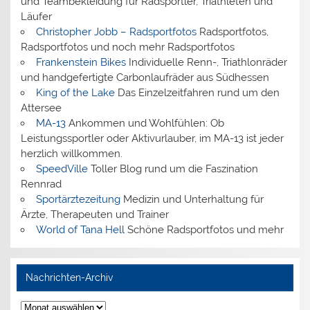
und Teambekleidung für Radsportler, Triathleten und
Läufer
Christopher Jobb – Radsportfotos
Radsportfotos,
Radsportfotos und noch mehr Radsportfotos
Frankenstein Bikes
Individuelle Renn-, Triathlonräder
und handgefertigte Carbonlaufräder aus Südhessen
King of the Lake
Das Einzelzeitfahren rund um den
Attersee
MA-13
Ankommen und Wohlfühlen: Ob
Leistungssportler oder Aktivurlauber, im MA-13 ist jeder
herzlich willkommen.
SpeedVille
Toller Blog rund um die Faszination
Rennrad
Sportärztezeitung
Medizin und Unterhaltung für
Ärzte, Therapeuten und Trainer
World of Tana Hell
Schöne Radsportfotos und mehr
Nachrichten-Archiv
Nachrichten-