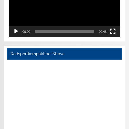
00:00
00:43
Radsportkompakt bei Strava