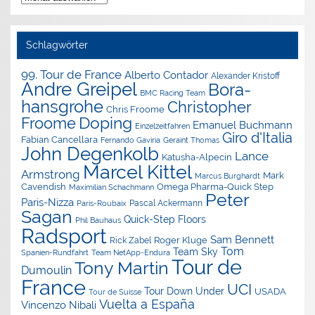
Archiv
Schlagwörter
99. Tour de France
Alberto Contador
Alexander Kristoff
Andre Greipel
Bora-
BMC Racing Team
hansgrohe
Christopher
Chris Froome
Doping
Froome
Emanuel Buchmann
Einzelzeitfahren
Giro d'Italia
Fabian Cancellara
Geraint Thomas
Fernando Gaviria
John Degenkolb
Lance
Katusha-Alpecin
Marcel Kittel
Armstrong
Mark
Marcus Burghardt
Cavendish
Omega Pharma-Quick Step
Maximilian Schachmann
Peter
Paris-Nizza
Pascal Ackermann
Paris-Roubaix
Sagan
Quick-Step Floors
Phil Bauhaus
Radsport
Sam Bennett
Roger Kluge
Rick Zabel
Tom
Team Sky
Spanien-Rundfahrt
Team NetApp-Endura
Tour de
Tony Martin
Dumoulin
France
UCI
Tour Down Under
USADA
Tour de Suisse
Vuelta a España
Vincenzo Nibali