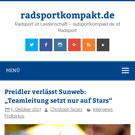
radsportkompakt.de
Radsport ist Leidenschaft – radsportkompakt.de ist
Radsport
MENÜ
Preidler verlässt Sunweb:
„Teamleitung setzt nur auf Stars“
5. Oktober 2017
Christoph Sicars
Interviews
,
Profizirkus