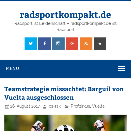
radsportkompakt.de
Radsport ist Leidenschaft – radsportkompakt.de ist
Radsport
MENÜ
Teamstrategie missachtet: Barguil von
Vuelta ausgeschlossen
26. August 2017
cs-rsk
Profizirkus
,
Vuelta