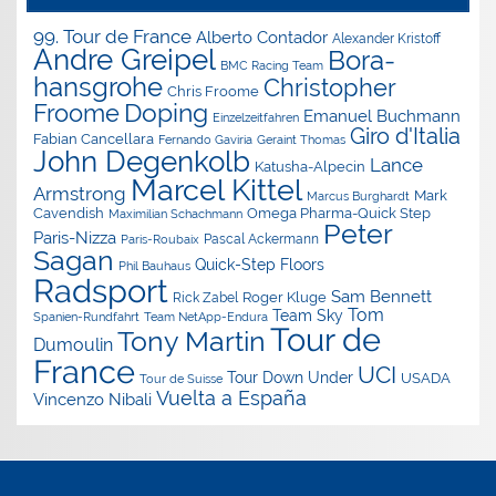
99. Tour de France
Alberto Contador
Alexander Kristoff
Andre Greipel
Bora-
BMC Racing Team
hansgrohe
Christopher
Chris Froome
Doping
Froome
Emanuel Buchmann
Einzelzeitfahren
Giro d'Italia
Fabian Cancellara
Geraint Thomas
Fernando Gaviria
John Degenkolb
Lance
Katusha-Alpecin
Marcel Kittel
Armstrong
Mark
Marcus Burghardt
Cavendish
Omega Pharma-Quick Step
Maximilian Schachmann
Peter
Paris-Nizza
Pascal Ackermann
Paris-Roubaix
Sagan
Quick-Step Floors
Phil Bauhaus
Radsport
Sam Bennett
Roger Kluge
Rick Zabel
Tom
Team Sky
Spanien-Rundfahrt
Team NetApp-Endura
Tour de
Tony Martin
Dumoulin
France
UCI
Tour Down Under
USADA
Tour de Suisse
Vuelta a España
Vincenzo Nibali