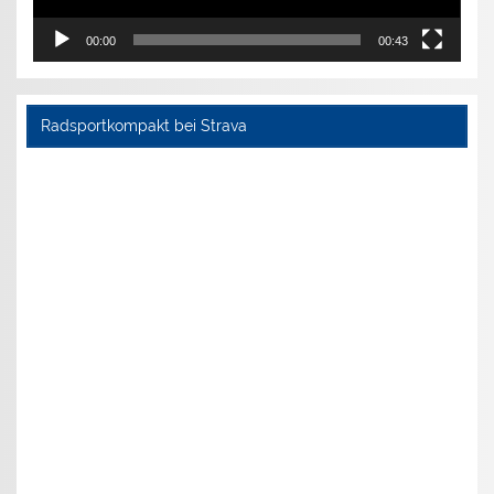
00:00
00:43
Radsportkompakt bei Strava