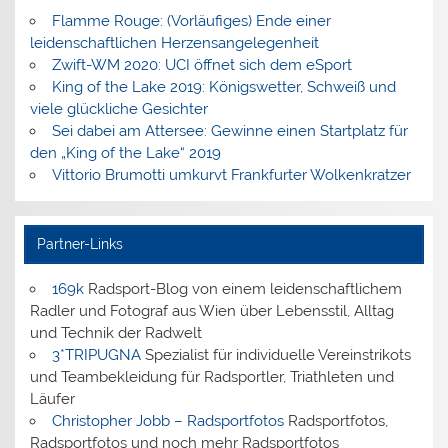
Flamme Rouge: (Vorläufiges) Ende einer
leidenschaftlichen Herzensangelegenheit
Zwift-WM 2020: UCI öffnet sich dem eSport
King of the Lake 2019: Königswetter, Schweiß und
viele glückliche Gesichter
Sei dabei am Attersee: Gewinne einen Startplatz für
den „King of the Lake“ 2019
Vittorio Brumotti umkurvt Frankfurter Wolkenkratzer
Partner-Links
169k
Radsport-Blog von einem leidenschaftlichem
Radler und Fotograf aus Wien über Lebensstil, Alltag
und Technik der Radwelt
3*TRIPUGNA
Spezialist für individuelle Vereinstrikots
und Teambekleidung für Radsportler, Triathleten und
Läufer
Christopher Jobb – Radsportfotos
Radsportfotos,
Radsportfotos und noch mehr Radsportfotos