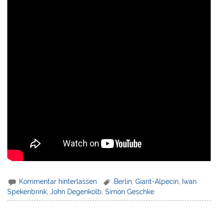
Kommentar hinterlassen
Berlin
,
Giant-Alpecin
,
Iwan
Spekenbrink
,
John Degenkolb
,
Simon Geschke