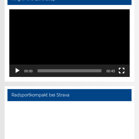
Video-
Player
00:00
00:43
Radsportkompakt bei Strava