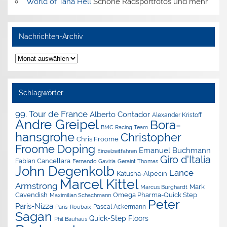
World of Tana Hell
Schöne Radsportfotos und mehr
Nachrichten-Archiv
Nachrichten-
Archiv
Schlagwörter
99. Tour de France
Alberto Contador
Alexander Kristoff
Andre Greipel
Bora-
BMC Racing Team
hansgrohe
Christopher
Chris Froome
Doping
Froome
Emanuel Buchmann
Einzelzeitfahren
Giro d'Italia
Fabian Cancellara
Geraint Thomas
Fernando Gaviria
John Degenkolb
Lance
Katusha-Alpecin
Marcel Kittel
Armstrong
Mark
Marcus Burghardt
Cavendish
Omega Pharma-Quick Step
Maximilian Schachmann
Peter
Paris-Nizza
Pascal Ackermann
Paris-Roubaix
Sagan
Quick-Step Floors
Phil Bauhaus