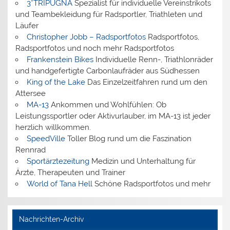
3*TRIPUGNA
Spezialist für individuelle Vereinstrikots
und Teambekleidung für Radsportler, Triathleten und
Läufer
Christopher Jobb – Radsportfotos
Radsportfotos,
Radsportfotos und noch mehr Radsportfotos
Frankenstein Bikes
Individuelle Renn-, Triathlonräder
und handgefertigte Carbonlaufräder aus Südhessen
King of the Lake
Das Einzelzeitfahren rund um den
Attersee
MA-13
Ankommen und Wohlfühlen: Ob
Leistungssportler oder Aktivurlauber, im MA-13 ist jeder
herzlich willkommen.
SpeedVille
Toller Blog rund um die Faszination
Rennrad
Sportärztezeitung
Medizin und Unterhaltung für
Ärzte, Therapeuten und Trainer
World of Tana Hell
Schöne Radsportfotos und mehr
Nachrichten-Archiv