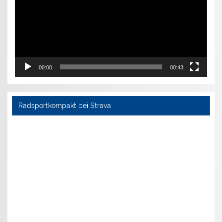
00:00
00:43
Radsportkompakt bei Strava