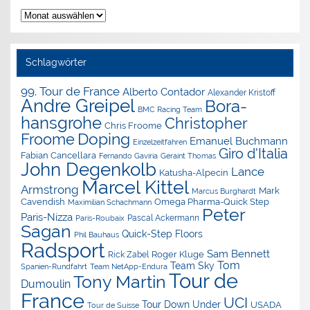
Nachrichten-
Archiv
Schlagwörter
99. Tour de France
Alberto Contador
Alexander Kristoff
Andre Greipel
Bora-
BMC Racing Team
hansgrohe
Christopher
Chris Froome
Doping
Froome
Emanuel Buchmann
Einzelzeitfahren
Giro d'Italia
Fabian Cancellara
Geraint Thomas
Fernando Gaviria
John Degenkolb
Lance
Katusha-Alpecin
Marcel Kittel
Armstrong
Mark
Marcus Burghardt
Cavendish
Omega Pharma-Quick Step
Maximilian Schachmann
Peter
Paris-Nizza
Pascal Ackermann
Paris-Roubaix
Sagan
Quick-Step Floors
Phil Bauhaus
Radsport
Sam Bennett
Roger Kluge
Rick Zabel
Tom
Team Sky
Spanien-Rundfahrt
Team NetApp-Endura
Tour de
Tony Martin
Dumoulin
France
UCI
Tour Down Under
USADA
Tour de Suisse