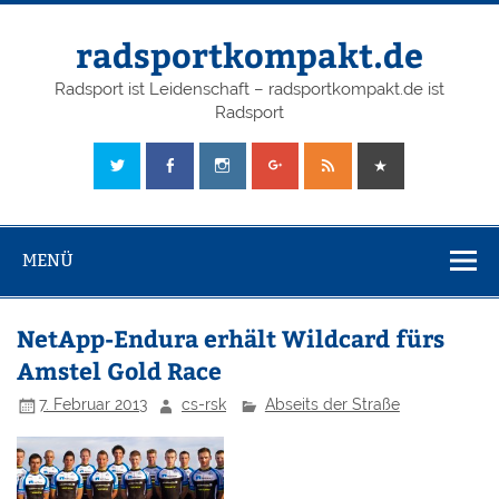
radsportkompakt.de
Radsport ist Leidenschaft – radsportkompakt.de ist
Radsport
MENÜ
NetApp-Endura erhält Wildcard fürs
Amstel Gold Race
7. Februar 2013
cs-rsk
Abseits der Straße