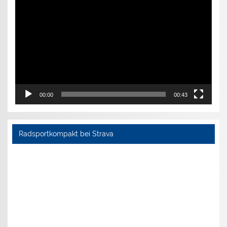
Player
00:00
00:43
Radsportkompakt bei Strava