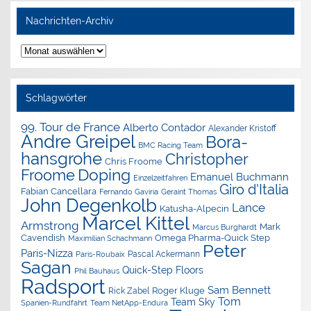
Nachrichten-Archiv
Nachrichten-
Archiv
Schlagwörter
99. Tour de France
Alberto Contador
Alexander Kristoff
Andre Greipel
Bora-
BMC Racing Team
hansgrohe
Christopher
Chris Froome
Doping
Froome
Emanuel Buchmann
Einzelzeitfahren
Giro d'Italia
Fabian Cancellara
Geraint Thomas
Fernando Gaviria
John Degenkolb
Lance
Katusha-Alpecin
Marcel Kittel
Armstrong
Mark
Marcus Burghardt
Cavendish
Omega Pharma-Quick Step
Maximilian Schachmann
Peter
Paris-Nizza
Pascal Ackermann
Paris-Roubaix
Sagan
Quick-Step Floors
Phil Bauhaus
Radsport
Sam Bennett
Roger Kluge
Rick Zabel
Tom
Team Sky
Spanien-Rundfahrt
Team NetApp-Endura