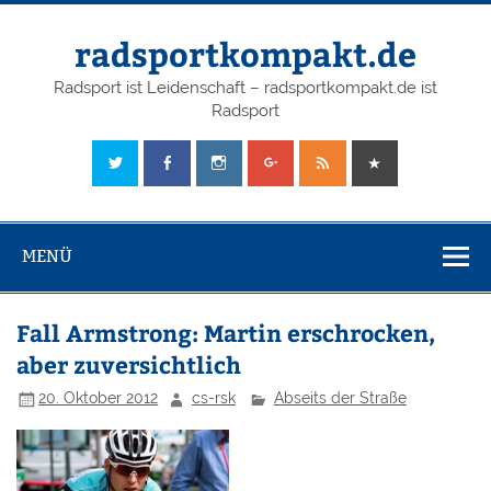
radsportkompakt.de
Radsport ist Leidenschaft – radsportkompakt.de ist
Radsport
MENÜ
Fall Armstrong: Martin erschrocken,
aber zuversichtlich
20. Oktober 2012
cs-rsk
Abseits der Straße