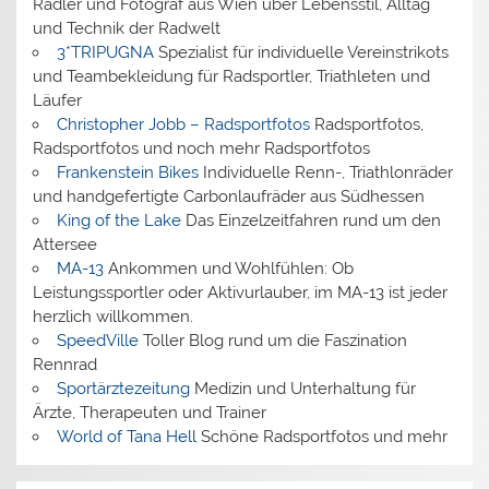
Radler und Fotograf aus Wien über Lebensstil, Alltag
und Technik der Radwelt
3*TRIPUGNA
Spezialist für individuelle Vereinstrikots
und Teambekleidung für Radsportler, Triathleten und
Läufer
Christopher Jobb – Radsportfotos
Radsportfotos,
Radsportfotos und noch mehr Radsportfotos
Frankenstein Bikes
Individuelle Renn-, Triathlonräder
und handgefertigte Carbonlaufräder aus Südhessen
King of the Lake
Das Einzelzeitfahren rund um den
Attersee
MA-13
Ankommen und Wohlfühlen: Ob
Leistungssportler oder Aktivurlauber, im MA-13 ist jeder
herzlich willkommen.
SpeedVille
Toller Blog rund um die Faszination
Rennrad
Sportärztezeitung
Medizin und Unterhaltung für
Ärzte, Therapeuten und Trainer
World of Tana Hell
Schöne Radsportfotos und mehr