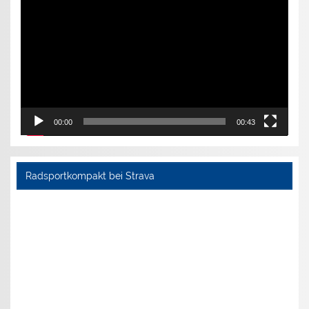
00:00
00:43
Radsportkompakt bei Strava