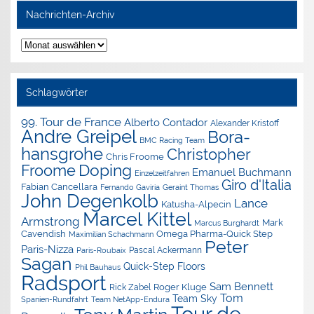
Nachrichten-Archiv
Nachrichten-
Archiv
Schlagwörter
99. Tour de France
Alberto Contador
Alexander Kristoff
Andre Greipel
Bora-
BMC Racing Team
hansgrohe
Christopher
Chris Froome
Doping
Froome
Emanuel Buchmann
Einzelzeitfahren
Giro d'Italia
Fabian Cancellara
Geraint Thomas
Fernando Gaviria
John Degenkolb
Lance
Katusha-Alpecin
Marcel Kittel
Armstrong
Mark
Marcus Burghardt
Cavendish
Omega Pharma-Quick Step
Maximilian Schachmann
Peter
Paris-Nizza
Pascal Ackermann
Paris-Roubaix
Sagan
Quick-Step Floors
Phil Bauhaus
Radsport
Sam Bennett
Roger Kluge
Rick Zabel
Tom
Team Sky
Spanien-Rundfahrt
Team NetApp-Endura
Tour de