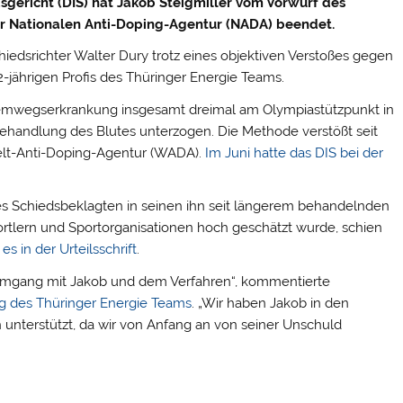
gericht (DIS) hat Jakob Steigmiller vom Vorwurf des
er Nationalen Anti-Doping-Agentur (NADA) beendet.
iedsrichter Walter Dury trotz eines objektiven Verstoßes gegen
jährigen Profis des Thüringer Energie Teams.
Atemwegserkrankung insgesamt dreimal am Olympiastützpunkt in
Behandlung des Blutes unterzogen. Die Methode verstößt seit
elt-Anti-Doping-Agentur (WADA).
Im Juni hatte das DIS bei der
es Schiedsbeklagten in seinen ihn seit längerem behandelnden
rtlern und Sportorganisationen hoch geschätzt wurde, schien
 es in der Urteilsschrift
.
 Umgang mit Jakob und dem Verfahren“, kommentierte
 des Thüringer Energie Teams
. „Wir haben Jakob in den
nterstützt, da wir von Anfang an von seiner Unschuld