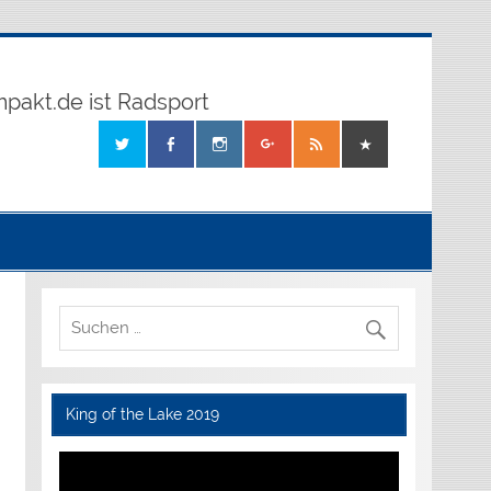
mpakt.de ist Radsport
King of the Lake 2019
Video-
Player