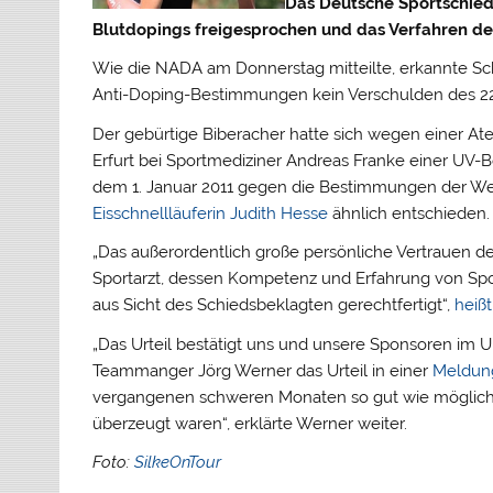
Das Deutsche Sportschieds
Blutdopings freigesprochen und das Verfahren d
Wie die NADA am Donnerstag mitteilte, erkannte Sch
Anti-Doping-Bestimmungen kein Verschulden des 22-
Der gebürtige Biberacher hatte sich wegen einer 
Erfurt bei Sportmediziner Andreas Franke einer UV-
dem 1. Januar 2011 gegen die Bestimmungen der W
Eisschnellläuferin Judith Hesse
ähnlich entschieden.
„Das außerordentlich große persönliche Vertrauen d
Sportarzt, dessen Kompetenz und Erfahrung von Spo
aus Sicht des Schiedsbeklagten gerechtfertigt“,
heißt
„Das Urteil bestätigt uns und unsere Sponsoren im
Teammanger Jörg Werner das Urteil in einer
Meldung
vergangenen schweren Monaten so gut wie möglich u
überzeugt waren“, erklärte Werner weiter.
Foto:
SilkeOnTour