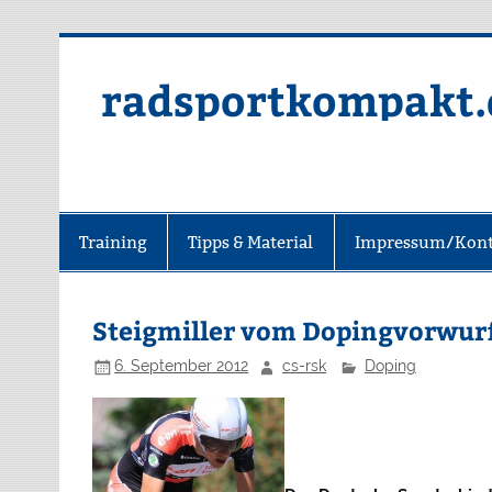
radsportkompakt.
Training
Tipps & Material
Impressum/Kont
Steigmiller vom Dopingvorwurf
6. September 2012
cs-rsk
Doping