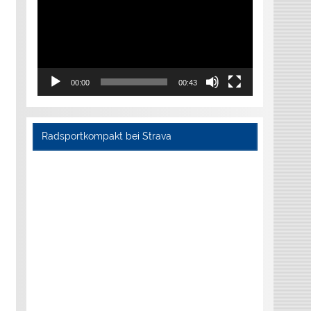
00:00
00:43
Radsportkompakt bei Strava