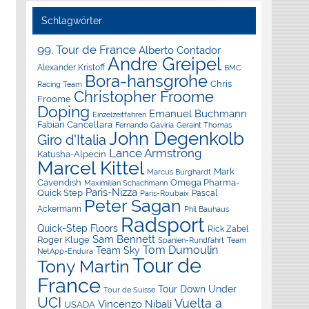
Schlagwörter
99. Tour de France
Alberto Contador
Andre Greipel
Alexander Kristoff
BMC
Bora-hansgrohe
Chris
Racing Team
Christopher Froome
Froome
Doping
Emanuel Buchmann
Einzelzeitfahren
Fabian Cancellara
Geraint Thomas
Fernando Gaviria
John Degenkolb
Giro d'Italia
Lance Armstrong
Katusha-Alpecin
Marcel Kittel
Mark
Marcus Burghardt
Cavendish
Omega Pharma-
Maximilian Schachmann
Paris-Nizza
Quick Step
Pascal
Paris-Roubaix
Peter Sagan
Ackermann
Phil Bauhaus
Radsport
Quick-Step Floors
Rick Zabel
Sam Bennett
Roger Kluge
Spanien-Rundfahrt
Team
Tom Dumoulin
Team Sky
NetApp-Endura
Tour de
Tony Martin
France
Tour Down Under
Tour de Suisse
UCI
Vuelta a
Vincenzo Nibali
USADA